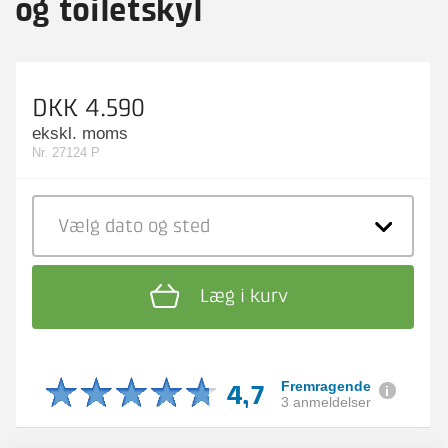
og toiletskyl
DKK 4.590
ekskl. moms
Nr. 27124 P
Vælg dato
og sted
Læg i kurv
4,7
Fremragende
3 anmeldelser