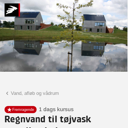
Hvad kan vi hjælpe
dig med?
Praktiske spørgsmål
Spørgsmål til tilmelding, forplejning,
afholdelsessted m.m.
Faglige spørgsmål
Spørgsmål til kursets indhold,
undervisning, niveau m.m.
Vand, afløb og vådrum
Leon Steen Buhl
Seniorspecialist
1 dags kursus
Fremragende
Regnvand til tøjvask