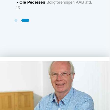
lsingør
- Ole Pedersen
Boligforeningen AAB afd.
43