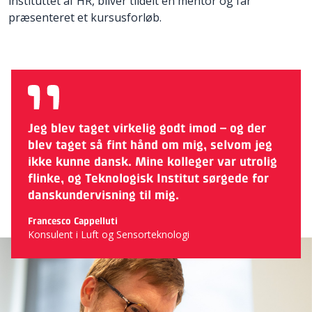
instituttet af HR, bliver tildelt en mentor og får
præsenteret et kursusforløb.
Jeg blev taget virkelig godt imod – og der
blev taget så fint hånd om mig, selvom jeg
ikke kunne dansk. Mine kolleger var utrolig
flinke, og Teknologisk Institut sørgede for
danskundervisning til mig.
Francesco Cappelluti
Konsulent i Luft og Sensorteknologi