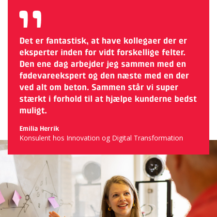
Det er fantastisk, at have kollegaer der er
eksperter inden for vidt forskellige felter.
Den ene dag arbejder jeg sammen med en
fødevareekspert og den næste med en der
ved alt om beton. Sammen står vi super
stærkt i forhold til at hjælpe kunderne bedst
muligt.
Emilia Herrik
Konsulent hos Innovation og Digital Transformation