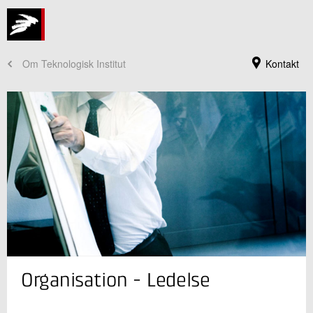
Om Teknologisk Institut
Kontakt
Jeg er din kontaktperson
Organisation - Ledelse
Juan Farré
Adm. direktør
Direktionen