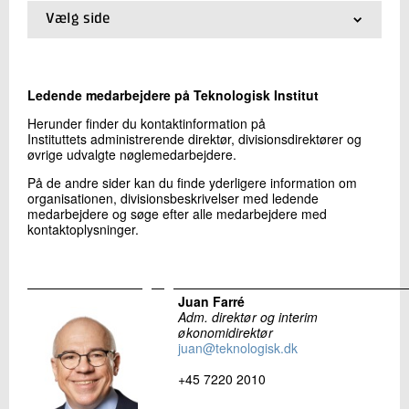
+45 72 20 20 10
Vælg side
Send e-mail
01.
Ledelse
LinkedIn
02.
Organisationsplan
03.
Divisioner
Ledende medarbejdere på Teknologisk Institut
04.
Bestyrelse
Skriv til mig
05.
Repræsentantskab
Herunder finder du kontaktinformation på
Instituttets administrerende direktør, divisionsdirektører og
06.
Stabsfunktioner
øvrige udvalgte nøglemedarbejdere.
07.
Datterselskaber
08.
Medarbejdersøgning
På de andre sider kan du finde yderligere information om
09.
Telefonbog
organisationen, divisionsbeskrivelser med ledende
medarbejdere og søge efter alle medarbejdere med
kontaktoplysninger.
Send
Juan Farré
Adm. direktør og interim
økonomidirektør
juan@teknologisk.dk
+45 7220 2010