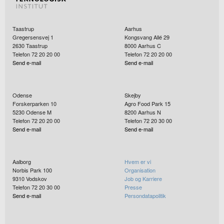
Taastrup
Aarhus
Gregersensvej 1
Kongsvang Allé 29
2630
Taastrup
8000
Aarhus C
Telefon 72 20 20 00
Telefon 72 20 20 00
Send e-mail
Send e-mail
Odense
Skejby
Forskerparken 10
Agro Food Park 15
5230
Odense M
8200
Aarhus N
Telefon 72 20 20 00
Telefon 72 20 30 00
Send e-mail
Send e-mail
Aalborg
Hvem er vi
Norbis Park 100
Organisation
9310
Vodskov
Job og Karriere
Telefon 72 20 30 00
Presse
Send e-mail
Persondatapolitik