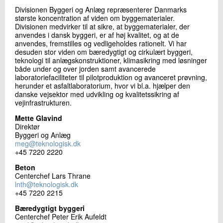
+45 72 20 22 20
Divisionen Byggeri og Anlæg repræsenterer Danmarks
Send e-mail
største koncentration af viden om byggematerialer.
Divisionen medvirker til at sikre, at byggematerialer, der
anvendes i dansk byggeri, er af høj kvalitet, og at de
anvendes, fremstilles og vedligeholdes rationelt. Vi har
desuden stor viden om bæredygtigt og cirkulært byggeri,
Skriv til mig
teknologi til anlægskonstruktioner, klimasikring med løsninger
både under og over jorden samt avancerede
laboratoriefaciliteter til pilotproduktion og avanceret prøvning,
herunder et asfaltlaboratorium, hvor vi bl.a. hjælper den
danske vejsektor med udvikling og kvalitetssikring af
vejinfrastrukturen.
Mette Glavind
Direktør
Byggeri og Anlæg
meg@teknologisk.dk
Send
+45 7220 2220
Beton
Centerchef Lars Thrane
lnth@teknologisk.dk
+45 7220 2215
Bæredygtigt byggeri
Centerchef Peter Erik Aufeldt