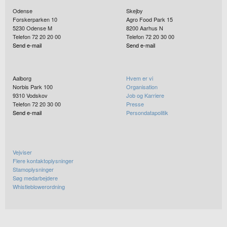
Odense
Skejby
Forskerparken 10
Agro Food Park 15
5230
Odense M
8200
Aarhus N
Telefon 72 20 20 00
Telefon 72 20 30 00
Send e-mail
Send e-mail
Aalborg
Hvem er vi
Norbis Park 100
Organisation
9310
Vodskov
Job og Karriere
Telefon 72 20 30 00
Presse
Send e-mail
Persondatapolitik
Vejviser
Flere kontaktoplysninger
Stamoplysninger
Søg medarbejdere
Whistleblowerordning