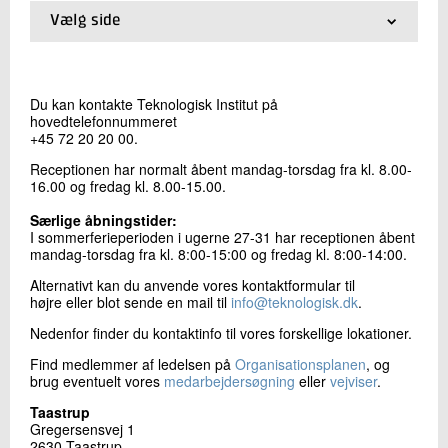
Vælg side
01.
Kontakt
Kontakt os
02.
Stamoplysninger
03.
Lokationer
Du kan kontakte Teknologisk Institut på
04.
Telefonbog
hovedtelefonnummeret
+45 72 20 20 00
.
Receptionen har normalt åbent mandag-torsdag fra kl. 8.00-
16.00 og fredag kl. 8.00-15.00.
Særlige åbningstider:
I sommerferieperioden i ugerne 27-31 har receptionen åbent
Send
mandag-torsdag fra kl. 8:00-15:00 og fredag kl. 8:00-14:00.
Alternativt kan du anvende vores
kontaktformular til
højre eller blot sende en mail til
info@teknologisk.dk
.
Nedenfor finder du kontaktinfo til vores forskellige lokationer.
Find medlemmer af ledelsen på
Organisationsplanen
, og
brug eventuelt vores
medarbejdersøgning
eller
vejviser
.
Taastrup
Gregersensvej 1
2630 Taastrup