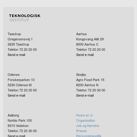
Taastrup
Aarhus
Gregersensvej 1
Kongsvang Allé 29
2630
Taastrup
8000
Aarhus C
Telefon 72 20 20 00
Telefon 72 20 20 00
Send e-mail
Send e-mail
Odense
Skejby
Forskerparken 10
Agro Food Park 15
5230
Odense M
8200
Aarhus N
Telefon 72 20 20 00
Telefon 72 20 30 00
Send e-mail
Send e-mail
Aalborg
Hvem er vi
Norbis Park 100
Organisation
9310
Vodskov
Job og Karriere
Telefon 72 20 30 00
Presse
Send e-mail
Persondatapolitik