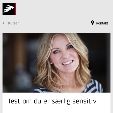
Kurser
Kontakt
Kursusadministration
Test om du er særlig sensitiv
+45 72 20 30 00
Send e-mail