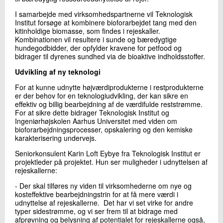
I samarbejde med virksomhedspartnerne vil Teknologisk
Institut forsøge at kombinere bioforarbejdet tang med den
kitinholdige biomasse, som findes i rejeskaller.
Kombinationen vil resultere i sunde og bæredygtige
hundegodbidder, der opfylder kravene for petfood og
bidrager til dyrenes sundhed via de bioaktive indholdsstoffer.
Udvikling af ny teknologi
For at kunne udnytte højværdiprodukterne i restprodukterne
er der behov for en teknologiudvikling, der kan sikre en
effektiv og billig bearbejdning af de værdifulde reststrømme.
For at sikre dette bidrager Teknologisk Institut og
Ingeniørhøjskolen Aarhus Universitet med viden om
bioforarbejdningsprocesser, opskalering og den kemiske
karakterisering undervejs.
Seniorkonsulent Karin Loft Eybye fra Teknologisk Institut er
projektleder på projektet. Hun ser muligheder i udnyttelsen af
rejeskallerne:
- Der skal tilføres ny viden til virksomhederne om nye og
kosteffektive bearbejdningstrin for at få mere værdi i
udnyttelse af rejeskallerne. Det har vi set virke for andre
typer sidestrømme, og vi ser frem til at bidrage med
afprøvning og belysning af potentialet for rejeskallerne også,