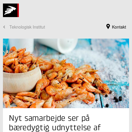
Teknologisk Institut
Kontakt
Jeg er din kontaktperson
Nyt samarbejde ser på
Lars Månsson
Seniorspecialist
bæredygtig udnyttelse af
Fødevareteknologi