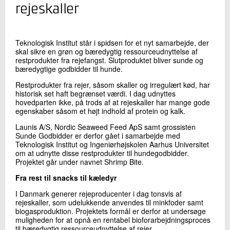
+45 72 20 10 73
rejeskaller
Send e-mail
Teknologisk Institut står i spidsen for et nyt samarbejde, der
skal sikre en grøn og bæredygtig ressourceudnyttelse af
Skriv til mig
restprodukter fra rejefangst. Slutproduktet bliver sunde og
bæredygtige godbidder til hunde.
Restprodukter fra rejer, såsom skaller og irregulært kød, har
historisk set haft begrænset værdi. I dag udnyttes
hovedparten ikke, på trods af at rejeskaller har mange gode
egenskaber såsom et højt indhold af protein og kalk.
Launis A/S, Nordic Seaweed Feed ApS samt grossisten
Sunde Godbidder er derfor gået i samarbejde med
Teknologisk Institut og Ingeniørhøjskolen Aarhus Universitet
om at udnytte disse restprodukter til hundegodbidder.
Send
Projektet går under navnet Shrimp Bite.
Fra rest til snacks til kæledyr
I Danmark generer rejeproducenter i dag tonsvis af
rejeskaller, som udelukkende anvendes til minkfoder samt
biogasproduktion. Projektets formål er derfor at undersøge
muligheden for at opnå en rentabel bioforarbejdningsproces
til bæredygtig ressourceudnyttelse af rejer.