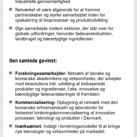
industrielle gennemførlighed.
+45 72 20 16 02
Netværket vil være afgørende for at fremme
Send e-mail
partnerskaber og styrke samarbejdet inden for
LinkedIn
opskalering af bioprocesser og produktudvikling.
Øge samarbejde mellem sektorer, der står over for
globale udfordringer, herunder fødevareindustrien,
landbruget og bæredygtige ingredienser.
Skriv til mig
Den samlede gevinst:
Forskningssamarbejder:
Netværk af danske og
koreanske akademikere og virksomheder, der arbejder
med biosolutions inkl. udvikling af biobaserede
produkter og ingredienser, f.eks. innovative og
bæredygtige fødevareløsninger til fremtiden.
Send
Kommercialisering:
Opbygning af netværk med den
koreanske erhvervsindustri og laboratorier for
forbedret forskningskommercialisering af innovative
processer, teknologi og produkter i Danmark.
Iværksætteri:
Indsigt i forretningsmodeller til at bringe
nye teknologier og virksomheder på markedet.