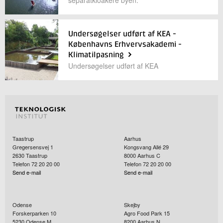
Undersøgelser udført af KEA -
Københavns Erhvervsakademi -
Klimatilpasning
Undersøgelser udført af KEA
Taastrup
Aarhus
Gregersensvej 1
Kongsvang Allé 29
2630
Taastrup
8000
Aarhus C
Telefon 72 20 20 00
Telefon 72 20 20 00
Send e-mail
Send e-mail
Odense
Skejby
Forskerparken 10
Agro Food Park 15
5230
Odense M
8200
Aarhus N