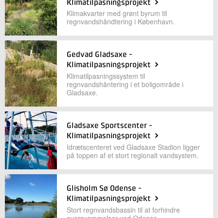
Klimatilpasningsprojekt
+45 72 20 34 45
Klimakvarter med grønt byrum til
Send e-mail
regnvandshåndtering i København.
Skriv til mig
Gedvad Gladsaxe -
Klimatilpasningsprojekt
Klimatilpasningssystem til
regnvandshåntering i et boligområde i
Gladsaxe.
Gladsaxe Sportscenter -
Klimatilpasningsprojekt
Send
Idrætscenteret ved Gladsaxe Stadion ligger
på toppen af et stort regionalt vandsystem.
Glisholm Sø Odense -
Klimatilpasningsprojekt
Stort regnvandsbassin til at forhindre
oversvømmelser ved Odense.