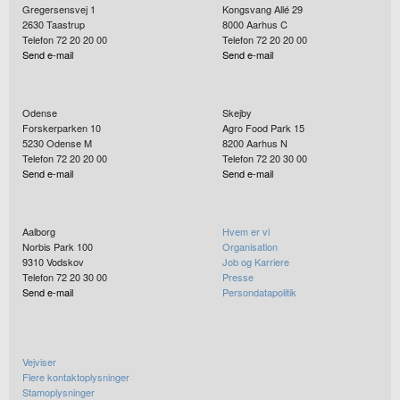
Gregersensvej 1
Kongsvang Allé 29
2630
Taastrup
8000
Aarhus C
Telefon 72 20 20 00
Telefon 72 20 20 00
Send e-mail
Send e-mail
Odense
Skejby
Forskerparken 10
Agro Food Park 15
5230
Odense M
8200
Aarhus N
Telefon 72 20 20 00
Telefon 72 20 30 00
Send e-mail
Send e-mail
Aalborg
Hvem er vi
Norbis Park 100
Organisation
9310
Vodskov
Job og Karriere
Telefon 72 20 30 00
Presse
Send e-mail
Persondatapolitik
Vejviser
Flere kontaktoplysninger
Stamoplysninger