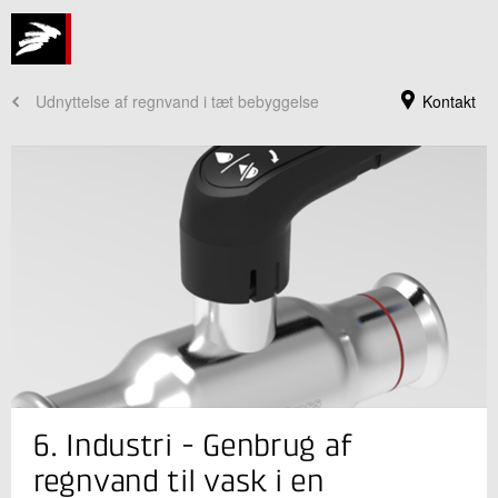
Udnyttelse af regnvand i tæt bebyggelse
Kontakt
Jeg er din kontaktperson
6. Industri - Genbrug af
Kristoffer Ulbak
Centerchef
regnvand til vask i en
Rørcentret