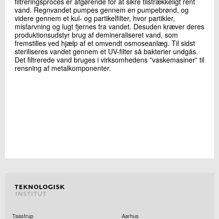
filtreringsproces er afgørende for at sikre tilstrækkeligt rent
vand. Regnvandet pumpes gennem en pumpebrønd, og
videre gennem et kul- og partikelfilter, hvor partikler,
misfarvning og lugt fjernes fra vandet. Desuden kræver deres
produktionsudstyr brug af demineraliseret vand, som
fremstilles ved hjælp af et omvendt osmoseanlæg. Til sidst
steriliseres vandet gennem et UV-filter så bakterier undgås.
Det filtrerede vand bruges i virksomhedens ”vaskemasiner” til
rensning af metalkomponenter.
Taastrup
Aarhus