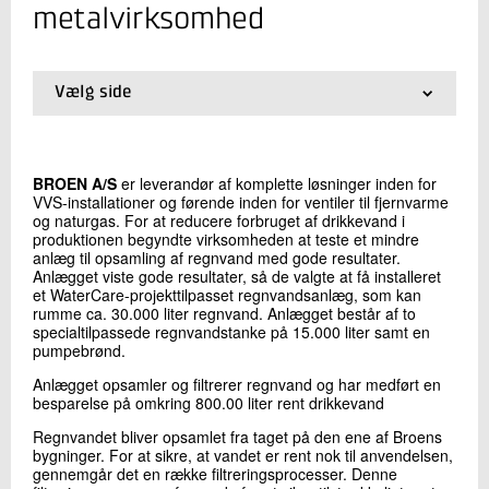
+45 72 20 30 27
metalvirksomhed
Send e-mail
Vælg side
Skriv til mig
01.
Indledning
02.
Bilvask i vaskehaller
03.
Brug af regnvand til industriel vand Holbæk
BROEN A/S
er leverandør af komplette løsninger inden for
04.
Genbrug af regnvand til vask i en metalvirksomhed
VVS-installationer og førende inden for ventiler til fjernvarme
05.
Køling i industrivirksomhed
og naturgas. For at reducere forbruget af drikkevand i
06.
Plantorama
produktionen begyndte virksomheden at teste et mindre
anlæg til opsamling af regnvand med gode resultater.
07.
Vask af lastbiler
Anlægget viste gode resultater, så de valgte at få installeret
et WaterCare-projekttilpasset regnvandsanlæg, som kan
rumme ca. 30.000 liter regnvand. Anlægget består af to
Send
specialtilpassede regnvandstanke på 15.000 liter samt en
pumpebrønd.
Anlægget opsamler og filtrerer regnvand og har medført en
besparelse på omkring 800.00 liter rent drikkevand
Regnvandet bliver opsamlet fra taget på den ene af Broens
bygninger. For at sikre, at vandet er rent nok til anvendelsen,
gennemgår det en række filtreringsprocesser. Denne