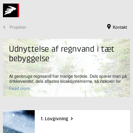
Projekter
Kontakt
Udnyttelse af regnvand i tæt
bebyggelse
At genbruge regnvand har mange fordele. Dels sparer man på
drikkevandet, dels aflastes kloaksystemerne, så risikoen for
oversvømmelser reduceres. Samtidig forøges grundvandet, så
Read more
fremtidige generationer også har adgang til rent drikkevand. I
tætte byer afledes alt regnvandet til kloakken, men kan
regnvandet ikke genanvendes? På denne hjemmeside gives
der gode ideer til, hvordan og hvor regnvand kan
Jeg er din kontaktperson
genanvendes i den tætte by.
Liza Lindbjerg Andersen
1. Lovgivning
Kommunikationschef
Kommunikation