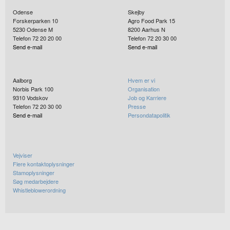
Odense
Skejby
Forskerparken 10
Agro Food Park 15
5230
Odense M
8200
Aarhus N
Telefon 72 20 20 00
Telefon 72 20 30 00
Send e-mail
Send e-mail
Aalborg
Hvem er vi
Norbis Park 100
Organisation
9310
Vodskov
Job og Karriere
Telefon 72 20 30 00
Presse
Send e-mail
Persondatapolitik
Vejviser
Flere kontaktoplysninger
Stamoplysninger
Søg medarbejdere
Whistleblowerordning