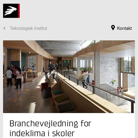
Teknologisk Institut
Kontakt
Jeg er din kontaktperson
Branchevejledning for
Maja Skovgaard
Faglig leder
indeklima i skoler
Byggeri og Anlæg