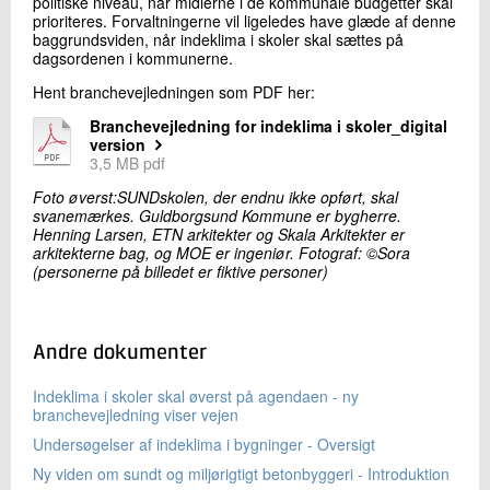
politiske niveau, når midlerne i de kommunale budgetter skal
prioriteres. Forvaltningerne vil ligeledes have glæde af denne
baggrundsviden, når indeklima i skoler skal sættes på
dagsordenen i kommunerne.
Hent branchevejledningen som PDF her:
Branchevejledning for indeklima i skoler_digital
version
3,5 MB pdf
Foto øverst:SUNDskolen, der endnu ikke opført, skal
svanemærkes. Guldborgsund Kommune er bygherre.
Henning Larsen, ETN arkitekter og Skala Arkitekter er
arkitekterne bag, og MOE er ingeniør. Fotograf: ©Sora
(personerne på billedet er fiktive personer)
Andre dokumenter
Indeklima i skoler skal øverst på agendaen - ny
branchevejledning viser vejen
Undersøgelser af indeklima i bygninger - Oversigt
Ny viden om sundt og miljørigtigt betonbyggeri - Introduktion