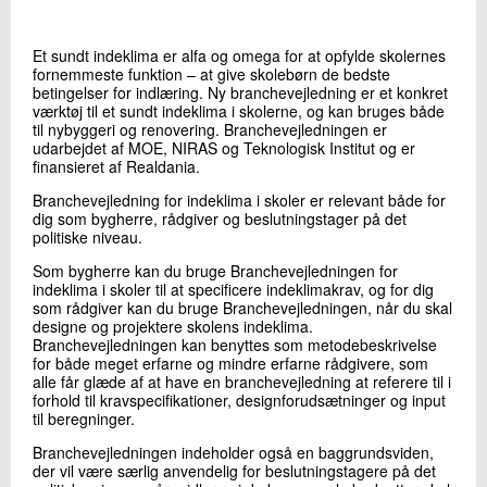
+45 72 20 23 91
Send e-mail
Et sundt indeklima er alfa og omega for at opfylde skolernes
fornemmeste funktion – at give skolebørn de bedste
betingelser for indlæring. Ny branchevejledning er et konkret
værktøj til et sundt indeklima i skolerne, og kan bruges både
Skriv til mig
til nybyggeri og renovering. Branchevejledningen er
udarbejdet af MOE, NIRAS og Teknologisk Institut og er
finansieret af Realdania.
Branchevejledning for indeklima i skoler er relevant både for
dig som bygherre, rådgiver og beslutningstager på det
politiske niveau.
Som bygherre kan du bruge Branchevejledningen for
indeklima i skoler til at specificere indeklimakrav, og for dig
som rådgiver kan du bruge Branchevejledningen, når du skal
designe og projektere skolens indeklima.
Send
Branchevejledningen kan benyttes som metodebeskrivelse
for både meget erfarne og mindre erfarne rådgivere, som
alle får glæde af at have en branchevejledning at referere til i
forhold til kravspecifikationer, designforudsætninger og input
til beregninger.
Branchevejledningen indeholder også en baggrundsviden,
der vil være særlig anvendelig for beslutningstagere på det