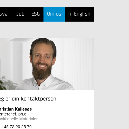
svar
Job
ESG
Om os
In English
eg er din kontaktperson
ristian Kallesøe
nterchef, ph.d.
nktionelle Materialer
+45 72 20 25 70