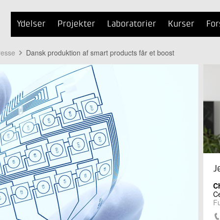
Ydelser
Projekter
Laboratorier
Kurser
For
resse
Dansk produktion af smart products får et boost
J
Ch
Ce
Fu