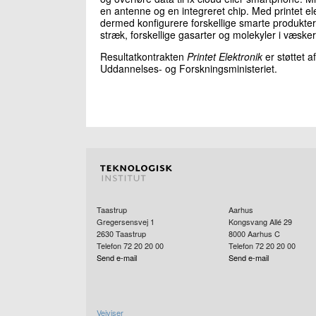
en antenne og en integreret chip. Med printet 
dermed konfigurere forskellige smarte produkter.
stræk, forskellige gasarter og molekyler i væsker
Resultatkontrakten
Printet Elektronik
er støttet 
Uddannelses- og Forskningsministeriet.
Taastrup
Aarhus
Gregersensvej 1
Kongsvang Allé 29
2630
Taastrup
8000
Aarhus C
Telefon 72 20 20 00
Telefon 72 20 20 00
Send e-mail
Send e-mail
Vejviser