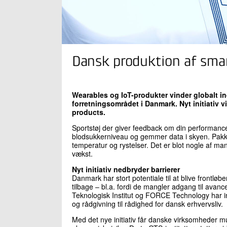
Dansk produktion af smar
Wearables og IoT-produkter vinder globalt 
forretningsområdet i Danmark. Nyt initiativ v
products.
Sportstøj der giver feedback om din performanc
blodsukkerniveau og gemmer data i skyen. Pakke
temperatur og rystelser. Det er blot nogle af m
vækst.
Nyt initiativ nedbryder barrierer
Danmark har stort potentiale til at blive frontl
tilbage – bl.a. fordi de mangler adgang til avan
Teknologisk Institut og FORCE Technology har indgå
og rådgivning til rådighed for dansk erhvervsliv.
Med det nye initiativ får danske virksomheder m