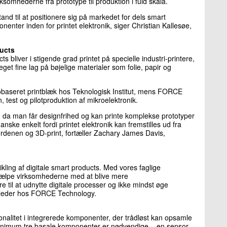
rksomhederne fra prototype til produktion i fuld skala.
tand til at positionere sig på markedet for dels smart
enter inden for printet elektronik, siger Christian Kallesøe,
ducts
 bliver i stigende grad printet på specielle industri-printere,
meget fine lag på bøjelige materialer som folie, papir og
obaseret printblæk hos Teknologisk Institut, mens FORCE
, test og pilotproduktion af mikroelektronik.
r, da man får designfrihed og kan printe komplekse prototyper
nske enkelt fordi printet elektronik kan fremstilles ud fra
verdenen og 3D-print, fortæller Zachary James Davis,
ing af digitale smart products. Med vores faglige
hjælpe virksomhederne med at blive mere
 til at udnytte digitale processer og ikke mindst øge
sleder hos FORCE Technology.
onalitet i integrerede komponenter, der trådløst kan opsamle
 Minimum tre basale komponenter er nødvendige – en sensor,