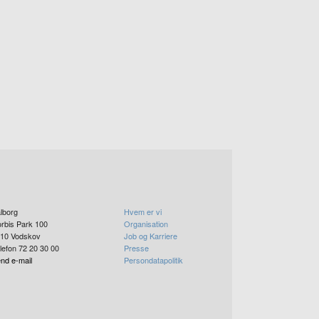
lborg
Hvem er vi
rbis Park 100
Organisation
10
Vodskov
Job og Karriere
lefon 72 20 30 00
Presse
nd e-mail
Persondatapolitik