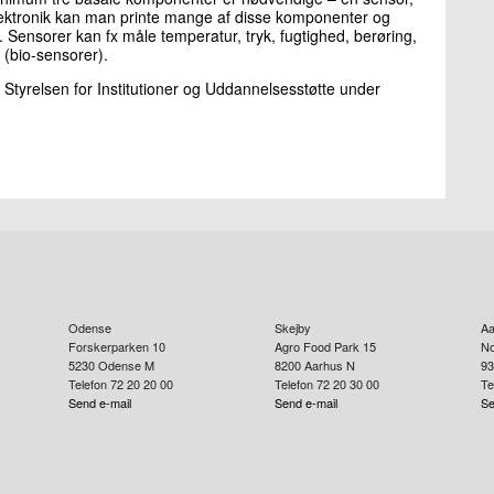
elektronik kan man printe mange af disse komponenter og
 Sensorer kan fx måle temperatur, tryk, fugtighed, berøring,
 (bio-sensorer).
af Styrelsen for Institutioner og Uddannelsesstøtte under
Odense
Skejby
Aa
Forskerparken 10
Agro Food Park 15
No
5230
Odense M
8200
Aarhus N
93
Telefon 72 20 20 00
Telefon 72 20 30 00
Te
Send e-mail
Send e-mail
Se