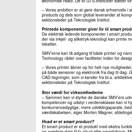
økonomisk risiko. De to GTS-institutter støtter vi
– Vores ambition er at gøre dansk erhvervsliv i s
products og dels som global leverandør af kompon
sektionsleder på Teknologisk Institut.
Printede komponenter giver liv til smart pro
De elektrisk ledende komponenter i smart products
der via inkjet- og silketryk-teknologi kan printe 
tekstiler.
SMV’erne kan få adgang til både printer og nan
Technology råder over faciliteter inden for design
– Vores printer åbner op for helt nye mulighede
på både sensorer og elektronik fra dag til dag. Ga
CAD-tegninger, som vi kender fra bl.a. arkitekt
sektionsleder på Teknologisk Institut.
Stor værdi for virksomhederne
– Sammen kan vi styrke de danske SMV’ers udvikl
kompetencer og udstyr i verdensklasse kan vi 
konkurrencedygtige, mere udviklingsparate, bedre
værdiskabelsen, siger Morten Wagner, afdeling
Hvad er et smart product?
Et smart product er et produkt med ekstra funkti
og overføre data til fx cloud eller smartphone.