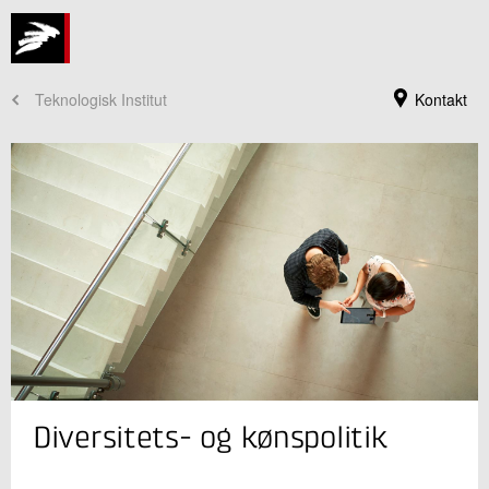
Teknologisk Institut
Kontakt
Jeg er din kontaktperson
Diversitets- og kønspolitik
Mette Glavind
Direktør, ph.d.
Byggeri og Anlæg