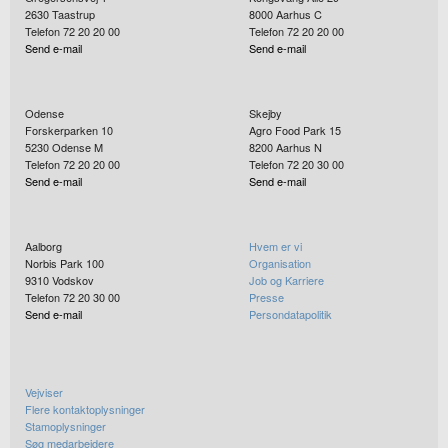
2630
Taastrup
8000
Aarhus C
Telefon 72 20 20 00
Telefon 72 20 20 00
Send e-mail
Send e-mail
Odense
Skejby
Forskerparken 10
Agro Food Park 15
5230
Odense M
8200
Aarhus N
Telefon 72 20 20 00
Telefon 72 20 30 00
Send e-mail
Send e-mail
Aalborg
Hvem er vi
Norbis Park 100
Organisation
9310
Vodskov
Job og Karriere
Telefon 72 20 30 00
Presse
Send e-mail
Persondatapolitik
Vejviser
Flere kontaktoplysninger
Stamoplysninger
Søg medarbejdere