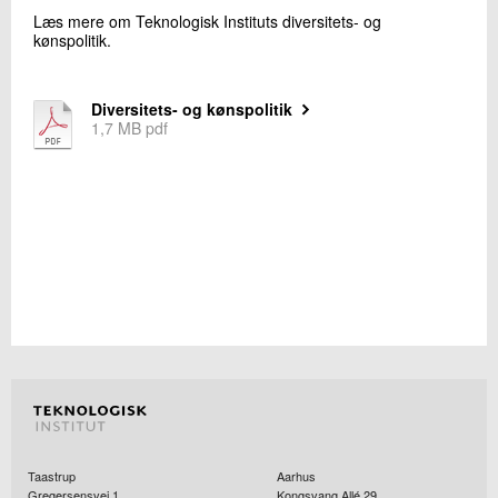
+45 72 20 22 20
Læs mere om Teknologisk Instituts diversitets- og
Send e-mail
kønspolitik.
Diversitets- og kønspolitik
Skriv til mig
1,7 MB pdf
Send
Taastrup
Aarhus
Gregersensvej 1
Kongsvang Allé 29