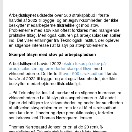
+45 72 20 17 43
Send e-mail
Arbejdstilsynet udstedte over 500 strakspåbud i første
halvdel af 2022 til bygge- og anlægsvirksomheder, der ikke
beskytter medarbejderne tilstrækkeligt mod støv.
Problemerne med støv kan oftest forklares med manglende
Skriv til mig
praktiske tiltag. Men også kulturen på arbejdspladsen spiller
ind. Det viser erfaringer fra Teknologisk Institut, der oplever
en stigende interesse i at få styr på støvproblemerne.
Skærpet tilsyn med støv på arbejdspladsen
Arbejdstilsynet havde i 2022
ekstra fokus på støv på
arbejdspladsen og fører derfor skærpet tilsyn
med
virksomhederne. Det førte til
over 500 strakspåbud
i første
halvår af 2022 til bygge- og anlægsvirksomheder, der ikke
beskytter medarbejderne tilstrækkeligt.
Send
– På Teknologisk Institut mærker vi en stigende interesse fra
virksomhederne i at få styr på støvproblemerne. Alt andet
lige er det billigere for virksomheden og bedre for sundheden
at afhjælpe støvproblemerne frem for at få et strakspåbud,
som kan føre til bøder og dyre produktionsstop, fortæller
seniorkonsulent Thomas Nørregaard Jensen.
Thomas Nørregaard Jensen er en af de 20 renluft-
specialister på Teknologisk Institut, der både hjælper