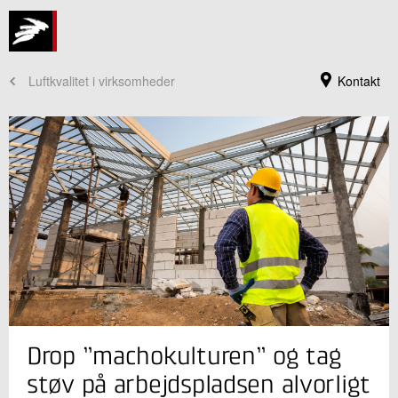
Luftkvalitet i virksomheder
Kontakt
Jeg er din kontaktperson
Drop ”machokulturen” og tag
Naja Villadsen
Specialist
støv på arbejdspladsen alvorligt
Kemisk Karakterisering og Rådgivning