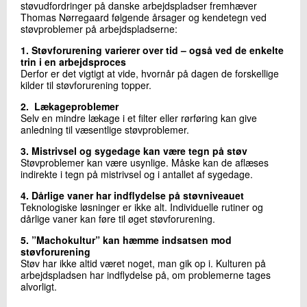
støvudfordringer på danske arbejdspladser fremhæver
Thomas Nørregaard følgende årsager og kendetegn ved
støvproblemer på arbejdspladserne:
1. Støvforurening varierer over tid – også ved de enkelte
trin i en arbejdsproces
Derfor er det vigtigt at vide, hvornår på dagen de forskellige
kilder til støvforurening topper.
2. Lækageproblemer
Selv en mindre lækage i et filter eller rørføring kan give
anledning til væsentlige støvproblemer.
3. Mistrivsel og sygedage kan være tegn på støv
Støvproblemer kan være usynlige. Måske kan de aflæses
indirekte i tegn på mistrivsel og i antallet af sygedage.
4. Dårlige vaner har indflydelse på støvniveauet
Teknologiske løsninger er ikke alt. Individuelle rutiner og
dårlige vaner kan føre til øget støvforurening.
5. ”Machokultur” kan hæmme indsatsen mod
støvforurening
Støv har ikke altid været noget, man gik op i. Kulturen på
arbejdspladsen har indflydelse på, om problemerne tages
alvorligt.