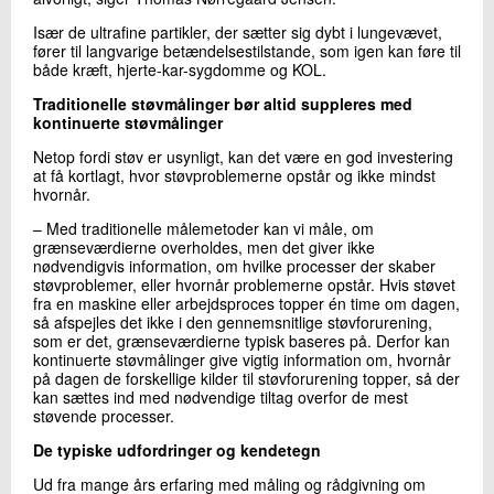
Især de ultrafine partikler, der sætter sig dybt i lungevævet,
fører til langvarige betændelsestilstande, som igen kan føre til
både kræft, hjerte-kar-sygdomme og KOL.
Traditionelle støvmålinger bør altid suppleres med
kontinuerte støvmålinger
Netop fordi støv er usynligt, kan det være en god investering
at få kortlagt, hvor støvproblemerne opstår og ikke mindst
hvornår.
– Med traditionelle målemetoder kan vi måle, om
grænseværdierne overholdes, men det giver ikke
nødvendigvis information, om hvilke processer der skaber
støvproblemer, eller hvornår problemerne opstår. Hvis støvet
fra en maskine eller arbejdsproces topper én time om dagen,
så afspejles det ikke i den gennemsnitlige støvforurening,
som er det, grænseværdierne typisk baseres på. Derfor kan
kontinuerte støvmålinger give vigtig information om, hvornår
på dagen de forskellige kilder til støvforurening topper, så der
kan sættes ind med nødvendige tiltag overfor de mest
støvende processer.
De typiske udfordringer og kendetegn
Ud fra mange års erfaring med måling og rådgivning om