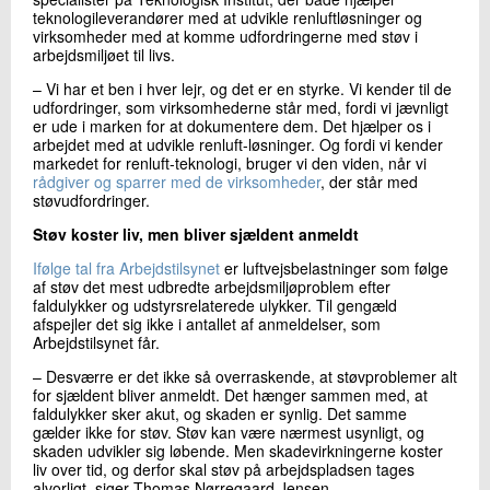
teknologileverandører med at udvikle renluftløsninger og
virksomheder med at komme udfordringerne med støv i
arbejdsmiljøet til livs.
– Vi har et ben i hver lejr, og det er en styrke. Vi kender til de
udfordringer, som virksomhederne står med, fordi vi jævnligt
er ude i marken for at dokumentere dem. Det hjælper os i
arbejdet med at udvikle renluft-løsninger. Og fordi vi kender
markedet for renluft-teknologi, bruger vi den viden, når vi
rådgiver og sparrer med de virksomheder
, der står med
støvudfordringer.
Støv koster liv, men bliver sjældent anmeldt
Ifølge tal fra Arbejdstilsynet
er luftvejsbelastninger som følge
af støv det mest udbredte arbejdsmiljøproblem efter
faldulykker og udstyrsrelaterede ulykker. Til gengæld
afspejler det sig ikke i antallet af anmeldelser, som
Arbejdstilsynet får.
– Desværre er det ikke så overraskende, at støvproblemer alt
for sjældent bliver anmeldt. Det hænger sammen med, at
faldulykker sker akut, og skaden er synlig. Det samme
gælder ikke for støv. Støv kan være nærmest usynligt, og
skaden udvikler sig løbende. Men skadevirkningerne koster
liv over tid, og derfor skal støv på arbejdspladsen tages
alvorligt, siger Thomas Nørregaard Jensen.