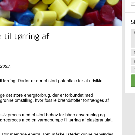
S
til tørring af
 2023.
 tørring. Derfor er der et stort potentiale for at udvikle
e det store energiforbrug, der er forbundet med
 grønne omstilling, hvor fossile brændstoffer fortrænges af
ensiv proces med et stort behov for både opvarmning og
y tørreproces med en varmepumpe til tørring af plastgranulat.
 en stor mængde energi, som måske i stedet kunne genvindes.