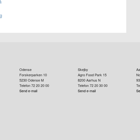
å
ng
Odense
Skejby
Aa
Forskerparken 10
Agro Food Park 15
No
5230
Odense M
8200
Aarhus N
93
Telefon 72 20 20 00
Telefon 72 20 30 00
Te
Send e-mail
Send e-mail
Se