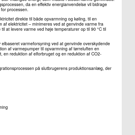
ngsprocessen, da en effektiv energianvendelse vil bidrage
 for processen.
tricitet direkte til både opvarmning og køling, til en
orm af elektricitet – minimeres ved at genvinde varme fra
 at levere varme ved høje temperaturer op til 90 °C til
iv elbaseret varmeforsyning ved at genvinde overskydende
tion af varmepumper til opvarmning af tørreluften en
et, en reduktion af elforbruget og en reduktion af CO2-
ntegrationsprocessen på slutbrugerens produktionsanlæg, der
ning