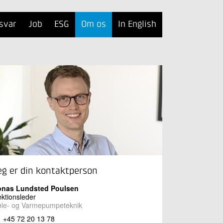
svar
Job
ESG
Om os
In English
eg er din kontaktperson
onas Lundsted Poulsen
ktionsleder
øle- og Varmepumpeteknik
+45 72 20 13 78