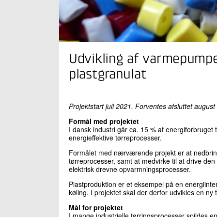
Udvikling af varmepumpe 
plastgranulat
Projektstart juli 2021. Forventes afsluttet august
Formål med projektet
I dansk industri går ca. 15 % af energiforbruget til
energieffektive tørreprocesser.
Formålet med nærværende projekt er at nedbring
tørreprocesser, samt at medvirke til at drive den
elektrisk drevne opvarmningsprocesser.
Plastproduktion er et eksempel på en energiint
køling. I projektet skal der derfor udvikles en n
Mål for projektet
I mange industrielle tørringsprocesser spildes