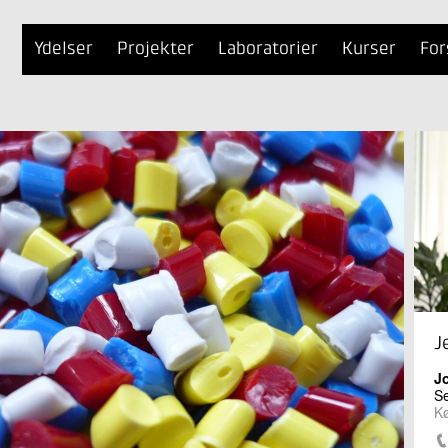
Ydelser
Projekter
Laboratorier
Kurser
For
J
J
Se
K