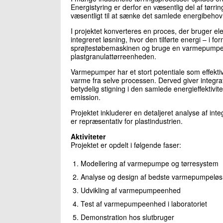
Energistyring er derfor en væsentlig del af tørri
væsentligt til at sænke det samlede energibehov
I projektet konverteres en proces, der bruger elek
integreret løsning, hvor den tilførte energi – i f
sprøjtestøbemaskinen og bruge en varmepumpe til
plastgranulattørreenheden.
Varmepumper har et stort potentiale som effekt
varme fra selve processen. Derved giver integra
betydelig stigning i den samlede energieffektivit
emission.
Projektet inkluderer en detaljeret analyse af i
er repræsentativ for plastindustrien.
Aktiviteter
Projektet er opdelt i følgende faser:
Modellering af varmepumpe og tørresystem
Analyse og design af bedste varmepumpeløs
Udvikling af varmepumpeenhed
Test af varmepumpeenhed i laboratoriet
Demonstration hos slutbruger