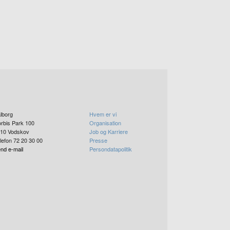
lborg
Hvem er vi
rbis Park 100
Organisation
10
Vodskov
Job og Karriere
lefon 72 20 30 00
Presse
nd e-mail
Persondatapolitik