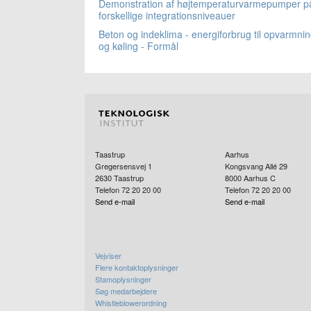
Demonstration af højtemperaturvarmepumper p
forskellige integrationsniveauer
Beton og indeklima - energiforbrug til opvarmni
og køling - Formål
Taastrup
Aarhus
Gregersensvej 1
Kongsvang Allé 29
2630
Taastrup
8000
Aarhus C
Telefon 72 20 20 00
Telefon 72 20 20 00
Send e-mail
Send e-mail
Vejviser
Flere kontaktoplysninger
Stamoplysninger
Søg medarbejdere
Whistleblowerordning