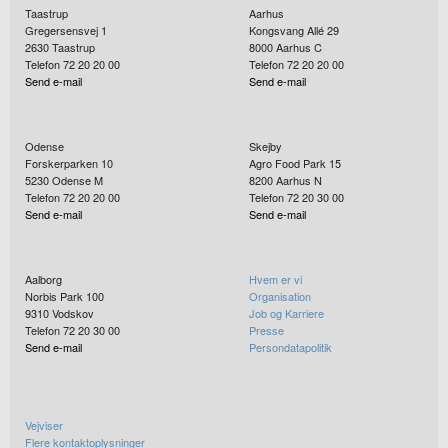
Taastrup
Aarhus
Gregersensvej 1
Kongsvang Allé 29
2630
Taastrup
8000
Aarhus C
Telefon 72 20 20 00
Telefon 72 20 20 00
Send e-mail
Send e-mail
Odense
Skejby
Forskerparken 10
Agro Food Park 15
5230
Odense M
8200
Aarhus N
Telefon 72 20 20 00
Telefon 72 20 30 00
Send e-mail
Send e-mail
Aalborg
Hvem er vi
Norbis Park 100
Organisation
9310
Vodskov
Job og Karriere
Telefon 72 20 30 00
Presse
Send e-mail
Persondatapolitik
Vejviser
Flere kontaktoplysninger