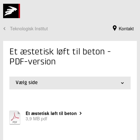
Teknologisk Institut
Kontakt
Et æstetisk løft til beton -
PDF-version
Vælg side
01.
Tekstversion
02.
Betonskulptur støbt i skumplast
03.
Fakta om projektet
04.
PDF-version
Et æstetisk løft til beton
Jeg er din kontaktperson
05.
Side 5
3,9 MB pdf
Thomas Juul Andersen
Sektionsleder, Arkitekt MAA
Beton