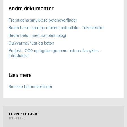
+45 72 20 21 57
Andre dokumenter
Send e-mail
Fremtidens smukkere betonoverflader
Beton har et kæmpe uforløst potentiale - Tekstversion
Skriv til mig
Bedre beton med nanoteknologi
Gulvvarme, fugt og beton
Projekt - CO2 optagelse gennem betons livscyklus -
Introduktion
Læs mere
Send
Smukke betonoverflader