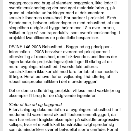
byggeproces ved brug af standard byggesten, ikke leder til
overdimensionering og dermed øget materialeforbrug, på
grund af tekniske udfordringer med at dokumentere
konstruktionernes robusthed. For partner i projektet, Birch
Ejendomme, betyder udfordringerne med robusthed, at man
simpelthen undgår at bygge højere end 12m over terræn,
hvilket er lige så kontraproduktivt som overdimensionering. I
projektet kvantificeres de potentielle besparelser.
DS/INF 146:2003 Robusthed - Baggrund og principper -
Information – 2003 beskriver overordnet principperne i
eftervisning af robusthed, men i skrivende stund findes der
ingen konkrete projekteringsvejledninger til sikring af en
muret bygnings robusthed. I værste fald udføres
konstruktionen ikke korrekt med fare for tab af menneskeliv
til følge. Heraf behovet for en vejledning i håndtering af
robusthedsproblematikken i det murede byggeri.
Det er denne udfordring, projektet vil løse, med værktøjer og
eksempler til brug for de rådgivende ingeniører.
State-of-the art og baggrund
Eftervisning og dokumentation af bygningers robusthed har i
moderne tid været mest aktuelt i betonelementbyggeri, da
man har erfaret tragiske eksempler på såkaldte progressive
kollaps, hvor et enkelt lokalt konstruktionsvigt spreder sig
som dominobrikker over et betydeligt større område. For at