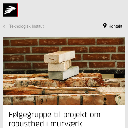
Teknologisk Institut
Kontakt
Jeg er din kontaktperson
Følgegruppe til projekt om
Arash Ehtesham
Forretningsleder, civilingeniør
robusthed i murværk
Murværk