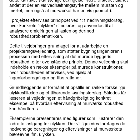
andet at der en vis vedhæftningstyrke mellem mursten og
mørtel, men også at murværket har en vis geometri.
I projektet eftervises princippet ved 1:1 nedrivningsforsøg,
hvor konkrete ”ulykker” simuleres, og anvendes til at
analysere omlejringen af lasten og dermed
robusthedsproblematikken.
Dette tilvejebringer grundlaget for at udarbejde en
projekteringsvejledning, som støtter bygningsingeniøren i
processen med eftervisning af det murede byggeris
robusthed, efter ovenstående princip. Denne vejledning skal
indeholde en række eksempler på murede konstruktioner,
hvor robustheden eftervises, ved hjælp af
ingeniørberegninger og illustrationer.
Grundlæggende er formålet at opstille en række forskellige
ulykkestilfælde og et tilhørende løsningsforslag. Således får
læseren af vejledningen et håndgribeligt og konkret
eksempel på hvordan eftervisning af murværks robusthed
kan håndteres.
Eksemplerne præsenteres med figurer som illustrerer den
lodrette lastgang for ulykken. Der vil ligeledes foretages de
nødvendige beregninger og eftervisninger af murværkets
bæreevne ifm. ulykken.