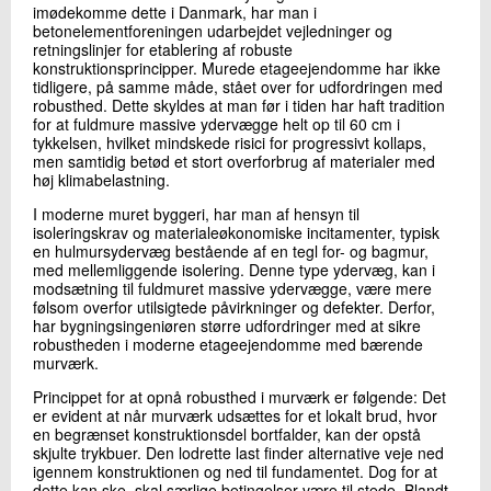
imødekomme dette i Danmark, har man i
betonelementforeningen udarbejdet vejledninger og
retningslinjer for etablering af robuste
konstruktionsprincipper. Murede etageejendomme har ikke
tidligere, på samme måde, stået over for udfordringen med
robusthed. Dette skyldes at man før i tiden har haft tradition
for at fuldmure massive ydervægge helt op til 60 cm i
tykkelsen, hvilket mindskede risici for progressivt kollaps,
men samtidig betød et stort overforbrug af materialer med
høj klimabelastning.
I moderne muret byggeri, har man af hensyn til
isoleringskrav og materialeøkonomiske incitamenter, typisk
en hulmursydervæg bestående af en tegl for- og bagmur,
med mellemliggende isolering. Denne type ydervæg, kan i
modsætning til fuldmuret massive ydervægge, være mere
følsom overfor utilsigtede påvirkninger og defekter. Derfor,
har bygningsingeniøren større udfordringer med at sikre
robustheden i moderne etageejendomme med bærende
murværk.
Princippet for at opnå robusthed i murværk er følgende: Det
er evident at når murværk udsættes for et lokalt brud, hvor
en begrænset konstruktionsdel bortfalder, kan der opstå
skjulte trykbuer. Den lodrette last finder alternative veje ned
igennem konstruktionen og ned til fundamentet. Dog for at
dette kan ske, skal særlige betingelser være til stede. Blandt