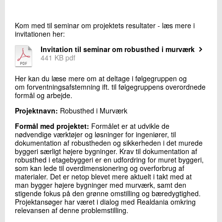
+45 72 20 13 96
Send e-mail
Kom med til seminar om projektets resultater - læs mere i
invitationen her:
Invitation til seminar om robusthed i murværk
Skriv til mig
441 KB pdf
Her kan du læse mere om at deltage i følgegruppen og
om forventningsafstemning ift. til følgegruppens overordnede
formål og arbejde.
Projektnavn:
Robusthed i Murværk
Formål med projektet:
Formålet er at udvikle de
nødvendige værktøjer og løsninger for ingeniører, til
dokumentation af robustheden og sikkerheden i det murede
Send
byggeri særligt højere bygninger. Krav til dokumentation af
robusthed i etagebyggeri er en udfordring for muret byggeri,
som kan lede til overdimensionering og overforbrug af
materialer. Det er netop blevet mere aktuelt i takt med at
man bygger højere bygninger med murværk, samt den
stigende fokus på den grønne omstilling og bæredygtighed.
Projektansøger har været i dialog med Realdania omkring
relevansen af denne problemstilling.