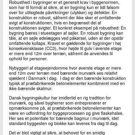
Robusthed i bygninger er et generelt krav i byggenormen,
som har til formål at sikre, at en bygning kun er lidt følsom
over for utilsigtede påvirkninger (ulykker) og defekter. En
konstruktion er robust, såfremt der ikke sker et omfattende
svigt af konstruktionen, hvis en begrænset del af
konstruktionen svigter. Et konkret eksempel på robusthed: En
bygning bæres i stueetagen af søjler. En robust bygning kan
tåle, at en søjle ødelægges ved påkørsel, uden at der opstår
omfattende kollaps. Kravet er gældende for bygninger i høj
konsekvensklasse (CC3), hvor højde til gulv i øverste etage
er mere end 12m over terræn, såfremt de anvendes til
ophold for personer.
Nybyggeri af etageejendomme hvor øverste etage er mere
end 12m over terræn med bærende murværk ses relativt
sjældent i Danmark i dag. I dag er den bærende konstruktion
typisk af præfabrikerede betonelementer kombineret med en
ikke-bærende skalmur.
Dansk bygningskultur har imidlertid en rig tradition for
murværk, og såvel bygherrer som entreprenører er
opmærksomme på, at præfabrikerede betonelementer kan
være en udfordring for byggeprocessen og give flaskehalse.
Her ses et potentiale for bærende bagmur i murværk, idet
standard byggesten og blokke kan leveres fra dag til dag.
Det er blot vigtigt at sikre, at behovet for en smidig