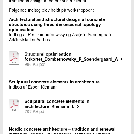
fremtidens design af betonkonstruktioner.
+45 72 20 21 57
Følgende indlæg blev holdt på workshoppen:
Send e-mail
Architectural and structural design of concrete
structures using three-dimensional topology
optimisation
Skriv til mig
Indlæg af Per Dombernowsky og Asbjørn Søndergaard,
Arkitektskolen Aarhus
Structural optimisation
forkortet_Dombernowsky_P_Soendergaard_A
986 KB pdf
Sculptural concrete elements in architecture
Indlæg af Esben Klemann
Send
Sculptural concrete elements in
architecture_Klemann_E
707 KB pdf
Nordic concrete architecture – tradition and renewal
Indlæg af Thomas Juul Andersen, Teknologisk Institut