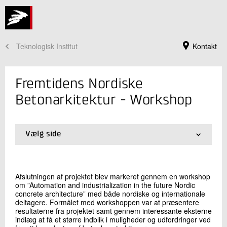
Teknologisk Institut
Kontakt
Fremtidens Nordiske
Betonarkitektur - Workshop
Vælg side
01.
Introduktion
02.
Resultater
03.
Workshop
Afslutningen af projektet blev markeret gennem en workshop
om ”Automation and industrialization in the future Nordic
Jeg er din kontaktperson
concrete architecture” med både nordiske og internationale
deltagere. Formålet med workshoppen var at præsentere
Thomas Juul Andersen
resultaterne fra projektet samt gennem interessante eksterne
Sektionsleder, Arkitekt MAA
indlæg at få et større indblik i muligheder og udfordringer ved
Beton