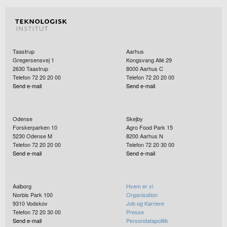
Taastrup
Aarhus
Gregersensvej 1
Kongsvang Allé 29
2630
Taastrup
8000
Aarhus C
Telefon 72 20 20 00
Telefon 72 20 20 00
Send e-mail
Send e-mail
Odense
Skejby
Forskerparken 10
Agro Food Park 15
5230
Odense M
8200
Aarhus N
Telefon 72 20 20 00
Telefon 72 20 30 00
Send e-mail
Send e-mail
Aalborg
Hvem er vi
Norbis Park 100
Organisation
9310
Vodskov
Job og Karriere
Telefon 72 20 30 00
Presse
Send e-mail
Persondatapolitik