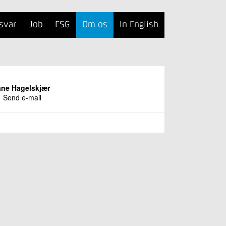
svar
Job
ESG
Om os
In English
ane Hagelskjær
Send e-mail