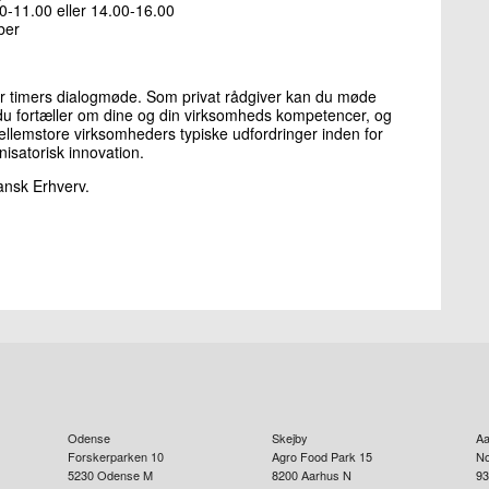
0-11.00 eller 14.00-16.00
ber
r timers dialogmøde. Som privat rådgiver kan du møde
 du fortæller om dine og din virksomheds kompetencer, og
ellemstore virksomheders typiske udfordringer inden for
nisatorisk innovation.
nsk Erhverv.
Odense
Skejby
Aa
Forskerparken 10
Agro Food Park 15
No
5230
Odense M
8200
Aarhus N
93