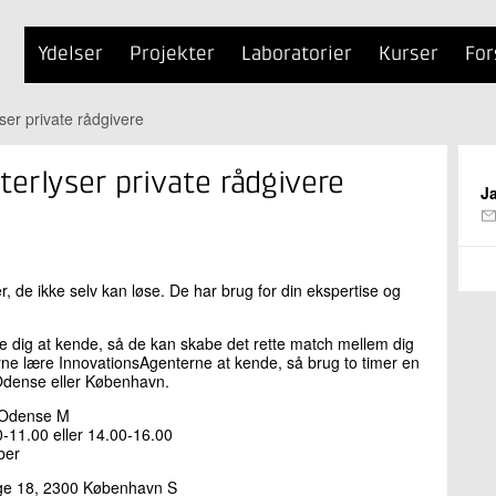
Ydelser
Projekter
Laboratorier
Kurser
For
ser private rådgivere
erlyser private rådgivere
J
 de ikke selv kan løse. De har brug for din ekspertise og
e dig at kende, så de kan skabe det rette match mellem dig
rne lære InnovationsAgenterne at kende, så brug to timer en
Odense eller København.
0 Odense M
0-11.00 eller 14.00-16.00
ber
ygge 18, 2300 København S