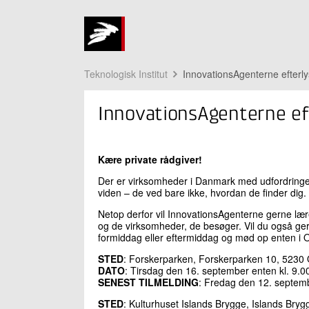
Teknologisk Institut
InnovationsAgenterne efterly
InnovationsAgenterne eft
Kære private rådgiver!
Der er virksomheder i Danmark med udfordringer,
viden – de ved bare ikke, hvordan de finder dig.
Netop derfor vil InnovationsAgenterne gerne lær
og de virksomheder, de besøger. Vil du også ge
formiddag eller eftermiddag og mød op enten i 
STED
: Forskerparken, Forskerparken 10, 523
DATO
: Tirsdag den 16. september enten kl. 9.0
SENEST TILMELDING
: Fredag den 12. septem
STED
: Kulturhuset Islands Brygge, Islands Br