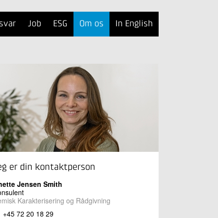
svar
Job
ESG
Om os
In English
eg er din kontaktperson
nette Jensen Smith
nsulent
misk Karakterisering og Rådgivning
+45 72 20 18 29