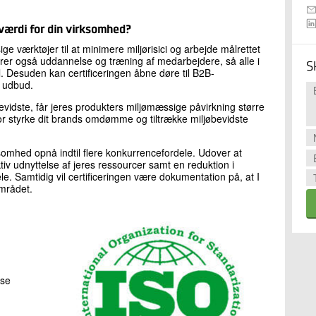
 værdi for din virksomhed?
e værktøjer til at minimere miljørisici og arbejde målrettet
krer også uddannelse og træning af medarbejdere, så alle i
S
Desuden kan certificeringen åbne døre til B2B-
 udbud.
vidste, får jeres produkters miljømæssige påvirkning større
for styrke dit brands omdømme og tiltrække miljøbevidste
omhed opnå indtil flere konkurrencefordele. Udover at
tiv udnyttelse af jeres ressourcer samt en reduktion i
. Samtidig vil certificeringen være dokumentation på, at I
området.
lse