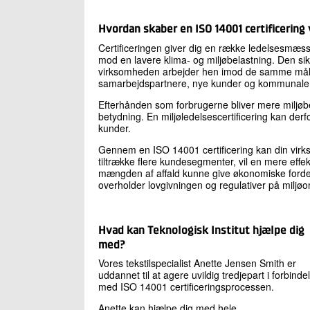
Hvordan skaber en ISO 14001 certificering
Certificeringen giver dig en række ledelsesmæssig
mod en lavere klima- og miljøbelastning. Den si
virksomheden arbejder hen imod de samme mål. 
samarbejdspartnere, nye kunder og kommunale
Efterhånden som forbrugerne bliver mere miljøbe
betydning. En miljøledelsescertificering kan der
kunder.
Gennem en ISO 14001 certificering kan din virks
tiltrække flere kundesegmenter, vil en mere effek
mængden af affald kunne give økonomiske fordele
overholder lovgivningen og regulativer på miljø
Hvad kan Teknologisk Institut hjælpe dig
med?
Vores tekstilspecialist Anette Jensen Smith er
uddannet til at agere uvildig tredjepart i forbinde
med ISO 14001 certificeringsprocessen.
Anette kan hjælpe dig med hele