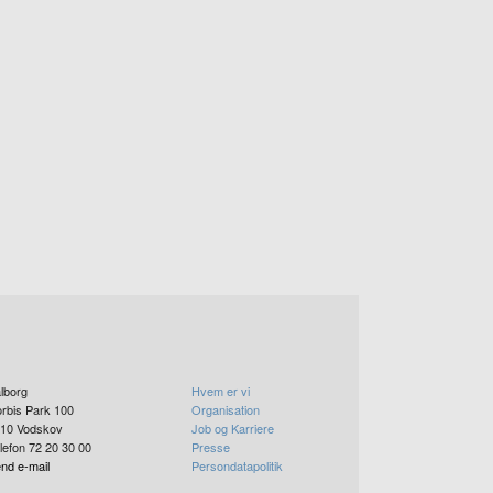
lborg
Hvem er vi
rbis Park 100
Organisation
10
Vodskov
Job og Karriere
lefon 72 20 30 00
Presse
nd e-mail
Persondatapolitik