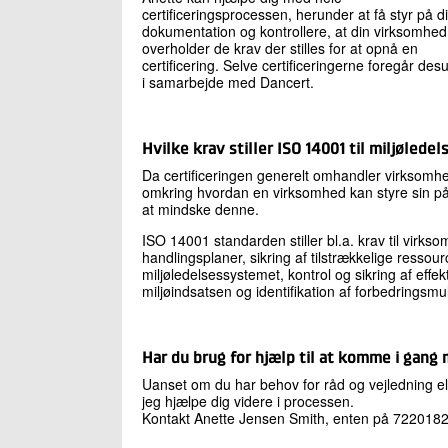
certificeringsprocessen, herunder at få styr på d
dokumentation og kontrollere, at din virksomhed
overholder de krav der stilles for at opnå en
certificering. Selve certificeringerne foregår de
i samarbejde med Dancert.
Hvilke krav stiller ISO 14001 til miljøledel
Da certificeringen generelt omhandler virksomhe
omkring hvordan en virksomhed kan styre sin påv
at mindske denne.
ISO 14001 standarden stiller bl.a. krav til virks
handlingsplaner, sikring af tilstrækkelige resso
miljøledelsessystemet, kontrol og sikring af eff
miljøindsatsen og identifikation af forbedringsm
Har du brug for hjælp til at komme i gang 
Uanset om du har behov for råd og vejledning el
jeg hjælpe dig videre i processen.
Kontakt Anette Jensen Smith, enten på 72201829