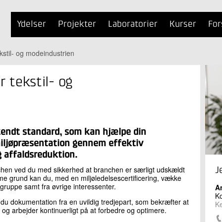
Ydelser
Projekter
Laboratorier
Kurser
For
ekstil- og modeindustrien
r tekstil- og
kendt standard, som kan hjælpe din
miljøpræsentation gennem effektiv
g affaldsreduktion.
chen ved du med sikkerhed at branchen er særligt udskældt
J
me grund kan du, med en miljøledelsescertificering, vække
degruppe samt fra øvrige interessenter.
A
Ko
r du dokumentation fra en uvildig tredjepart, som bekræfter at
Ke
og arbejder kontinuerligt på at forbedre og optimere.