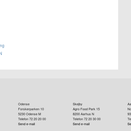
ing
EN
Odense
Skejby
Aa
Forskerparken 10
Agro Food Park 15
No
5230
Odense M
8200
Aarhus N
93
Telefon 72 20 20 00
Telefon 72 20 30 00
Te
Send e-mail
Send e-mail
Se