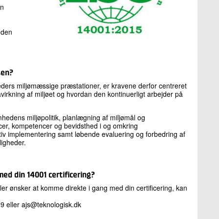
in
suden
sen?
ders miljømæssige præstationer, er kravene derfor centreret
irkning af miljøet og hvordan den kontinuerligt arbejder på
omhedens miljøpolitik, planlægning af miljømål og
urcer, kompetencer og bevidsthed i og omkring
ektiv implementering samt løbende evaluering og forbedring af
uligheder.
med din 14001 certificering?
ler ønsker at komme direkte i gang med din certificering, kan
 eller ajs@teknologisk.dk