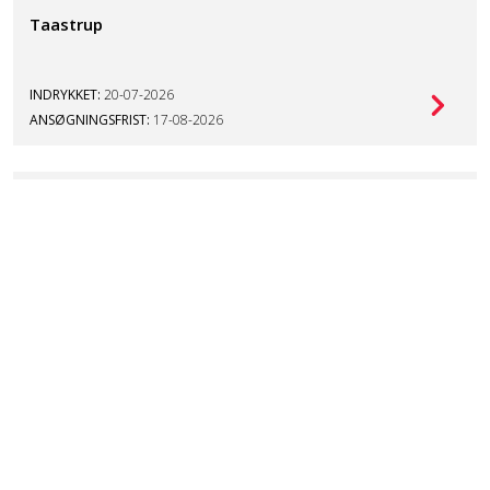
Taastrup
INDRYKKET:
20-07-2026
ANSØGNINGSFRIST:
17-08-2026
Sektionsleder til Bæredygtig
Forretningsudvikling
Taastrup eller Aarhus
INDRYKKET:
18-06-2026
ANSØGNINGSFRIST:
12-08-2026