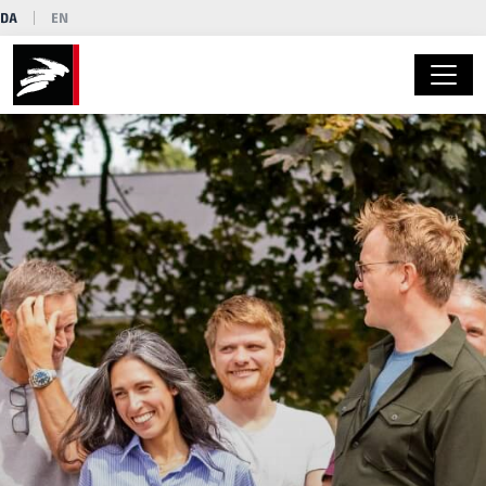
DA
EN