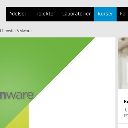
Ydelser
Projekter
Laboratorier
Kurser
For
at benytte VMware
K