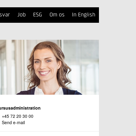
svar
Job
ESG
Om os
In English
ursusadministration
+45 72 20 30 00
Send e-mail