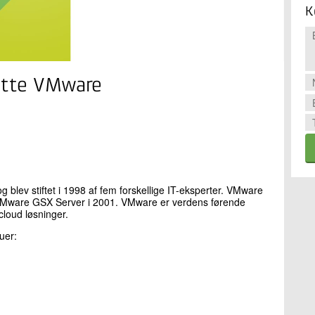
K
nytte VMware
lev stiftet i 1998 af fem forskellige IT-eksperter. VMware
m VMware GSX Server i 2001. VMware er verdens førende
cloud løsninger.
uer: