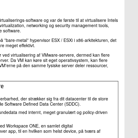
aliserings-software og var de første til at virtualisere Intels
irtualization, networking og security management tools,
e software.
å ”bare-metal” hypervisor ESX / ESXi i x86-arkitekturen, det
re meget effektivt.
ver ved virtualisering af VMware-servere, dermed kan flere
rver. Da VM kan køre sit eget operativsystem, kan flere
e VM'erne på den samme fysiske server deler ressourcer,
re
rbarhed, der strækker sig fra dit datacenter til de store
rede Software Defined Data Center (SDDC).
 kundedata med internt, meget granulært og policy-driven
d Workspace ONE, en samlet digital
ver app, til en hvilken som helst device, på tværs af