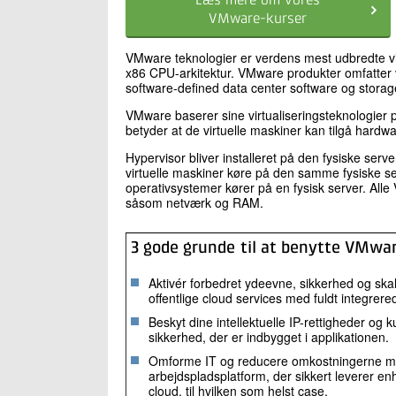
Læs mere om vores
VMware-kurser
VMware teknologier er verdens mest udbredte virtu
x86 CPU-arkitektur. VMware produkter omfatter v
software-defined data center software og storag
VMware baserer sine virtualiseringsteknologier p
betyder at de virtuelle maskiner kan tilgå hardwa
Hypervisor bliver installeret på den fysiske ser
virtuelle maskiner køre på den samme fysiske se
operativsystemer kører på en fysisk server. All
såsom netværk og RAM.
3 gode grunde til at benytte VMwa
Aktivér forbedret ydeevne, sikkerhed og skale
offentlige cloud services med fuldt integre
Beskyt dine intellektuelle IP-rettigheder og
sikkerhed, der er indbygget i applikationen.
Omforme IT og reducere omkostningerne me
arbejdspladsplatform, der sikkert leverer enh
cloud, til hvilken som helst case.