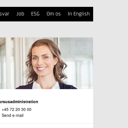
svar
Job
ESG
Om os
In English
ursusadministration
+45 72 20 30 00
Send e-mail