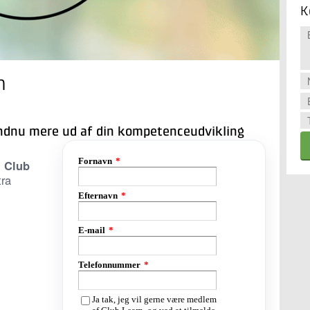
K
n
endnu mere ud af din kompetenceudvikling
i
Club
tra