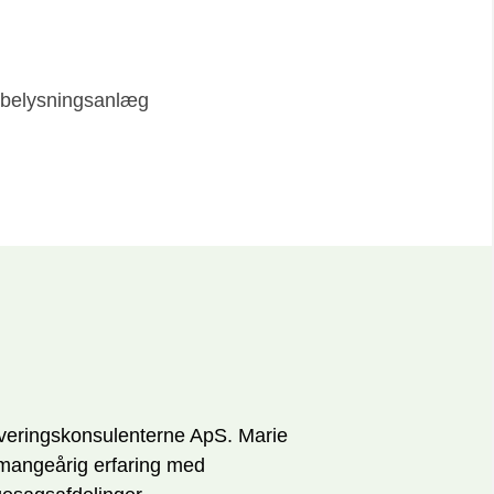
g belysningsanlæg
n
veringskonsulenterne ApS. Marie
mangeårig erfaring med