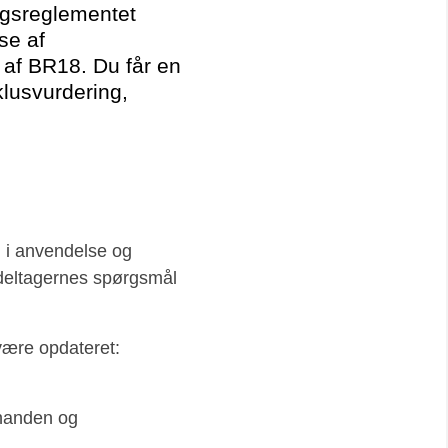
ngsreglementet
se af
af BR18. Du får en
lusvurdering,
 i anvendelse og
deltagernes spørgsmål
være opdateret:
inanden og