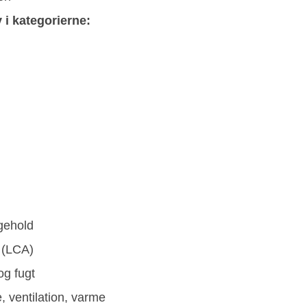
 i kategorierne:
gehold
 (LCA)
og fugt
e, ventilation, varme