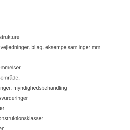
trukturel
r, vejledninger, bilag, eksempelsamlinger mm
temmelser
sområde,
nger, myndighedsbehandling
svurderinger
er
onstruktionsklasser
en