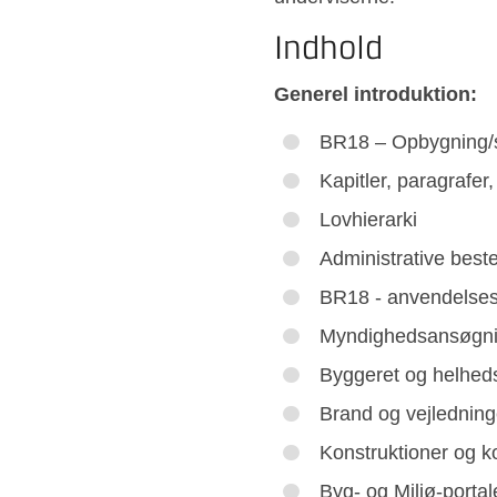
Indhold
Generel introduktion:
BR18 – Opbygning/s
Kapitler, paragrafe
Lovhierarki
Administrative bes
BR18 - anvendelse
Myndighedsansøgni
Byggeret og helhed
Brand og vejledning
Konstruktioner og k
Byg- og Miljø-portal