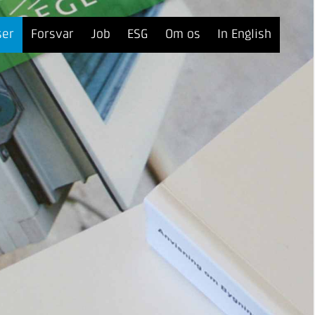
ser
Forsvar
Job
ESG
Om os
In English