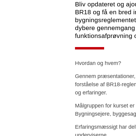
Bliv opdateret og aj
BR18 og få en bred i
bygningsreglementet
dybere gennemgang a
funktionsafprøvning 
Hvordan og hvem?
Gennem præsentationer, e
forståelse af BR18-regl
og erfaringer.
Målgruppen for kurset er 
Bygningsejere, byggesags
Erfaringsmæssigt har del
underviserne.