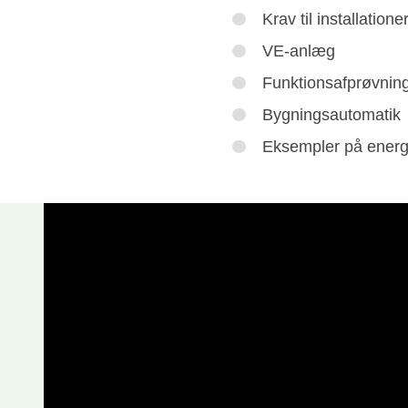
Krav til installatione
VE-anlæg
Funktionsafprøvning 
Bygningsautomatik
Eksempler på energi
nen Energi og Klima på Teknologisk Institut. Hun
timering af bygninger. Hun har i øvrigt erfaring