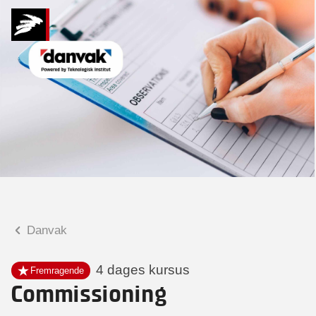
Hvad kan vi hjælpe
dig med?
Praktiske spørgsmål
Spørgsmål til tilmelding, forplejning,
afholdelsessted m.m.
Faglige spørgsmål
Spørgsmål til kursets indhold,
undervisning, niveau m.m.
Danvak
Tina Michelsen
Konsulent
4 dages kursus
Fremragende
Commissioning