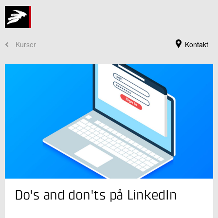
Kurser
Kontakt
Kursusadministration
Do's and don'ts på LinkedIn
+45 72 20 30 00
Send e-mail