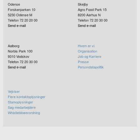
Odense
Skejby
Forskerparken 10
Agro Food Park 15
5230
Odense M
8200
Aarhus N
Telefon 72 20 20 00
Telefon 72 20 30 00
Send e-mail
Send e-mail
Aalborg
Hvem er vi
Norbis Park 100
Organisation
9310
Vodskov
Job og Karriere
Telefon 72 20 30 00
Presse
Send e-mail
Persondatapolitik
Vejviser
Flere kontaktoplysninger
Stamoplysninger
Søg medarbejdere
Whistleblowerordning