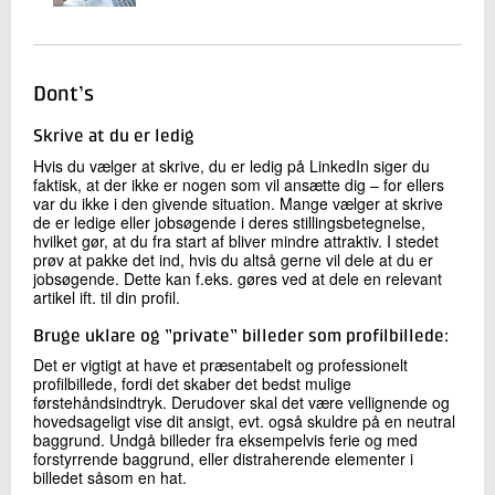
Dont’s
Skrive at du er ledig
Hvis du vælger at skrive, du er ledig på LinkedIn siger du
faktisk, at der ikke er nogen som vil ansætte dig – for ellers
var du ikke i den givende situation. Mange vælger at skrive
de er ledige eller jobsøgende i deres stillingsbetegnelse,
hvilket gør, at du fra start af bliver mindre attraktiv. I stedet
prøv at pakke det ind, hvis du altså gerne vil dele at du er
jobsøgende. Dette kan f.eks. gøres ved at dele en relevant
artikel ift. til din profil.
Bruge uklare og ”private” billeder som profilbillede:
Det er vigtigt at have et præsentabelt og professionelt
profilbillede, fordi det skaber det bedst mulige
førstehåndsindtryk. Derudover skal det være vellignende og
hovedsageligt vise dit ansigt, evt. også skuldre på en neutral
baggrund. Undgå billeder fra eksempelvis ferie og med
forstyrrende baggrund, eller distraherende elementer i
billedet såsom en hat.