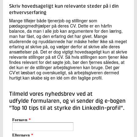
Skriv hovedsageligt kun relevante steder på i din
erhvervserfaring
Mange tilføjer både tjenerjob og stillinger som
pædagogmedhjælper på deres CV. Dette er en hårfin
balance, da man i alle job kan argumentere for den læring,
man har fået, og den erfaring det har givet. Mange
studerende og nyuddannede har måske heller ikke så meget
erfaring at skrive på, og vælger derfor at skrive alle deres
ansættelser på. Det er dog vigtigt hovedsageligt kun at skrive
relevante stillinger på sit CV. Så hvis stillingen som tjener ikke
findes relevant for det søgte job, bør den fjernes således, at
det kun er de stillinger arbejdsgiveren kan bruge. Det gør
CV’et læsbart og overskueligt, så arbejdsgiveren dermed
hurtigt kan skabe sig en idé om din faglige profil.
Tilmeld vores nyhedsbrev ved at
udfylde formularen, og vi sender dig e-bogen
"Top 10 tips til at styrke din LinkedIn-profil".