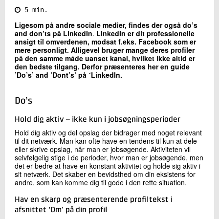
5 min.
Kontakt os
Ligesom på andre sociale medier, findes der også do’s
and don’ts på LinkedIn
.
LinkedIn er dit professionelle
ansigt til omverdenen, modsat f.eks. Facebook som er
mere personligt. Alligevel bruger mange deres profiler
på den samme måde uanset kanal, hvilket ikke altid er
den bedste tilgang. Derfor præsenteres her en guide
’Do’s’ and ’Dont’s’ på ´LinkedIn.
Do’s
Send
Hold dig aktiv – ikke kun i jobsøgningsperioder
Hold dig aktiv og del opslag der bidrager med noget relevant
til dit netværk. Man kan ofte have en tendens til kun at dele
eller skrive opslag, når man er jobsøgende. Aktiviteten vil
selvfølgelig stige i de perioder, hvor man er jobsøgende, men
det er bedre at have en konstant aktivitet og holde sig aktiv i
sit netværk. Det skaber en bevidsthed om din eksistens for
andre, som kan komme dig til gode i den rette situation.
Hav en skarp og præsenterende profiltekst i
afsnittet ’Om’ på din profil