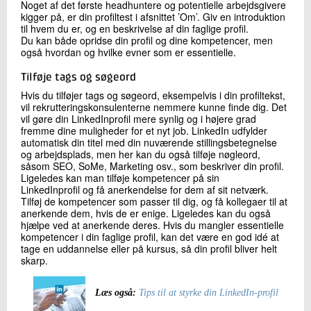
Noget af det første headhuntere og potentielle arbejdsgivere
kigger på, er din profiltest i afsnittet ’Om’. Giv en introduktion
til hvem du er, og en beskrivelse af din faglige profil.
Du kan både opridse din profil og dine kompetencer, men
også hvordan og hvilke evner som er essentielle.
Tilføje tags og søgeord
Hvis du tilføjer tags og søgeord, eksempelvis i din profiltekst,
vil rekrutteringskonsulenterne nemmere kunne finde dig. Det
vil gøre din LinkedInprofil mere synlig og i højere grad
fremme dine muligheder for et nyt job. LinkedIn udfylder
automatisk din titel med din nuværende stillingsbetegnelse
og arbejdsplads, men her kan du også tilføje nøgleord,
såsom SEO, SoMe, Marketing osv., som beskriver din profil.
Ligeledes kan man tilføje kompetencer på sin
LinkedInprofil og få anerkendelse for dem af sit netværk.
Tilføj de kompetencer som passer til dig, og få kollegaer til at
anerkende dem, hvis de er enige. Ligeledes kan du også
hjælpe ved at anerkende deres. Hvis du mangler essentielle
kompetencer i din faglige profil, kan det være en god idé at
tage en uddannelse eller på kursus, så din profil bliver helt
skarp.
Læs også:
Tips til at styrke din LinkedIn-profil