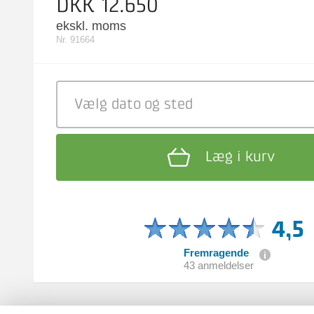
DKK 12.650
ekskl. moms
Nr. 91664
Vælg dato
og sted
Læg i kurv
4,5
Fremragende
43 anmeldelser