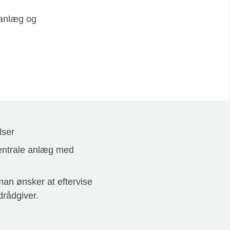
anlæg og
lser
centrale anlæg med
 man ønsker at eftervise
drådgiver.