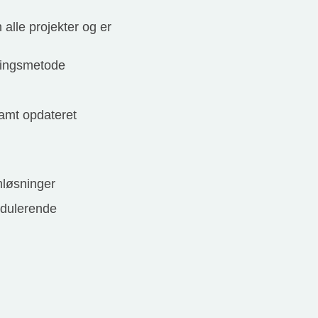
alle projekter og er
gningsmetode
samt opdateret
mløsninger
odulerende