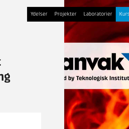
Ydelser
Projekter
Laboratorier
Kur
t
ng