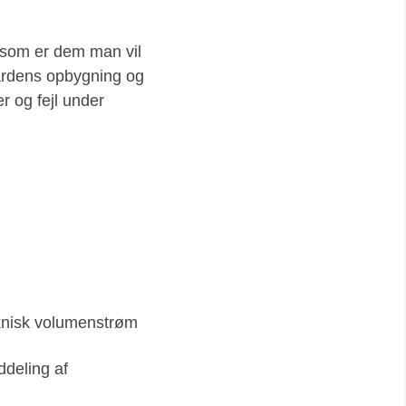
 som er dem man vil
dardens opbygning og
r og fejl under
knisk volumenstrøm
ddeling af