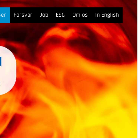
ser
Forsvar
Job
ESG
Om os
In English