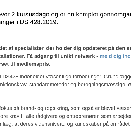
over 2 kursusdage og er en komplet gennemgan
inger i DS 428:2019.
let af specialister, der holder dig opdateret på den 
llationer. Få adgang til unikt netværk -
meld dig ind
rset til medlemspris.
 DS428 indeholder væsentlige forbedringer. Grundlægg
funktionskrav, standardmetoder og beregningsmæssige lø
fokus på brand- og røgsikring, som også er blevet væse
store krav til alle rådgivere og entreprenører, som arbejd
anlæg, at deres vidensniveau og kundskaber på området er