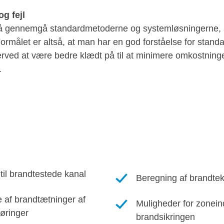
g fejl
 på gennemgå standardmetoderne og systemløsningerne,
ormålet er altså, at man har en god forståelse for stan
erved at være bedre klædt på til at minimere omkostninge
.
il brandtestede kanal
Beregning af brandte
e af brandtætninger af
Muligheder for zonein
øringer
brandsikringen