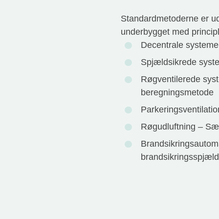
Standardmetoderne er udv
underbygget med principl
Decentrale systemer
Spjældsikrede syst
Røgventilerede syst
beregningsmetode
Parkeringsventilati
Røgudluftning – Sæ
Brandsikringsautom
brandsikringsspjæld