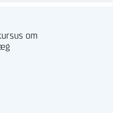
kursus om
læg