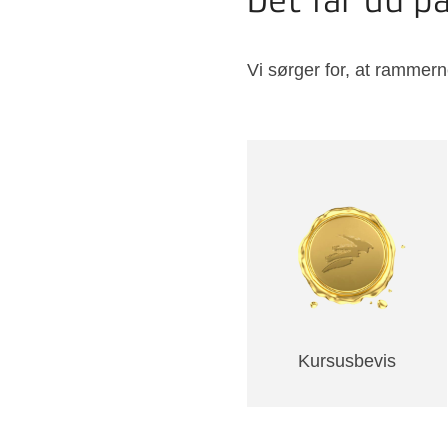
Det får du p
Vi sørger for, at rammern
Kursusbevis