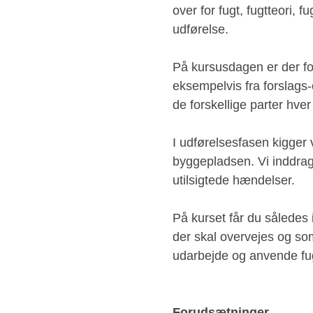
over for fugt, fugtteori, f
udførelse.
På kursusdagen er der fok
eksempelvis fra forslags-
de forskellige parter hver
I udførelsesfasen kigger 
byggepladsen. Vi inddrage
utilsigtede hændelser.
På kurset får du således 
der skal overvejes og som 
udarbejde og anvende fug
Forudsætninger