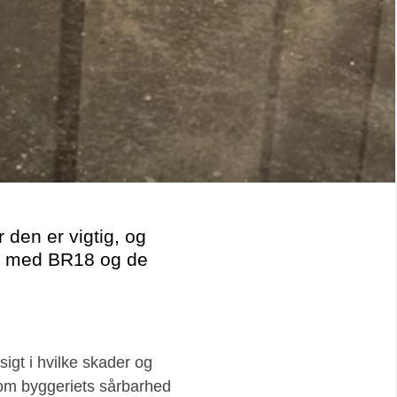
r den er vigtig, og
se med BR18 og de
igt i hvilke skader og
som byggeriets sårbarhed