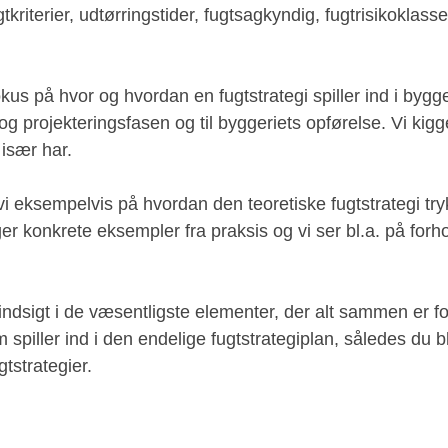
ugtkriterier, udtørringstider, fugtsagkyndig, fugtrisikoklas
us på hvor og hvordan en fugtstrategi spiller ind i bygger
og projekteringsfasen og til byggeriets opførelse. Vi kigg
 især har.
vi eksempelvis på hvordan den teoretiske fugtstrategi tr
r konkrete eksempler fra praksis og vi ser bl.a. på forho
indsigt i de væsentligste elementer, der alt sammen er f
spiller ind i den endelige fugtstrategiplan, således du bli
tstrategier.