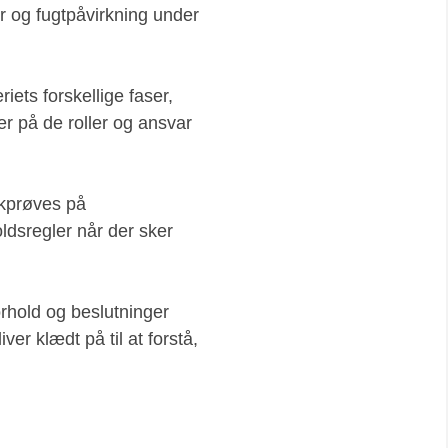
ser og fugtpåvirkning under
iets forskellige faser,
er på de roller og ansvar
ykprøves på
ldsregler når der sker
orhold og beslutninger
ver klædt på til at forstå,