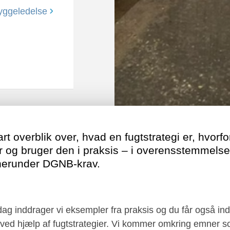
yggeledelse
art overblik over, hvad en fugtstrategi er, hvorfo
er og bruger den i praksis – i overensstemmel
 herunder DGNB-krav.
 inddrager vi eksempler fra praksis og du får også inds
s ved hjælp af fugtstrategier. Vi kommer omkring emner 