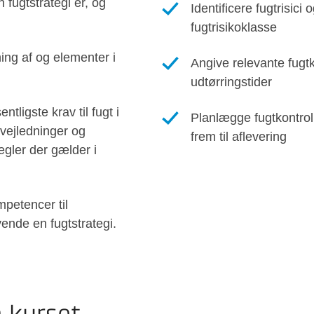
 fugtstrategi er, og
Identificere fugtrisici
fugtrisikoklasse
ing af og elementer i
Angive relevante fugtk
udtørringstider
tligste krav til fugt i
Planlægge fugtkontro
vejledninger og
frem til aflevering
regler der gælder i
etencer til
ende en fugtstrategi.