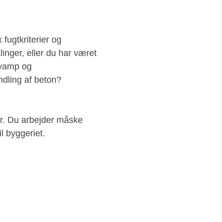
 fugtkriterier og
ålinger, eller du har været
svamp og
ndling af beton?
er. Du arbejder måske
l byggeriet.