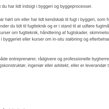
 du har lidt indsigt i byggeri og byggeprocesser.
r hørt om eller har lidt kendskab til fugt i byggeri, som fx
der du lidt til fugtteknik og er i stand til at udføre fugtm
kurser om fugtteknik, håndtering af fugtskader, skimmel
byggeriet eller kurser om in-situ støbning og efterbeha
 både entreprenører, rådgivere og professionelle bygherr
nstruktør, ingeniør eller arkitekt, eller er leverandør ti