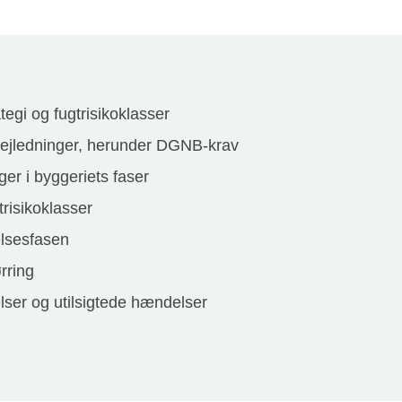
egi og fugtrisikoklasser
 vejledninger, herunder DGNB-krav
er i byggeriets faser
risikoklasser
elsesfasen
rring
lser og utilsigtede hændelser