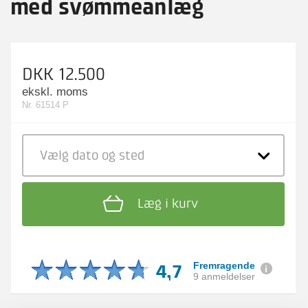
med svømmeanlæg
DKK 12.500
ekskl. moms
Nr. 61514 P
Vælg dato
og sted
Læg i kurv
4,7
Fremragende
9 anmeldelser