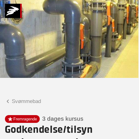
Hvad kan vi hjælpe
dig med?
Praktiske spørgsmål
Spørgsmål til tilmelding, forplejning,
afholdelsessted m.m.
Faglige spørgsmål
Spørgsmål til kursets indhold,
undervisning, niveau m.m.
Svømmebad
Brian Krogh
Sektionsleder
3 dages kursus
Fremragende
Godkendelse/tilsyn