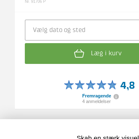
Nr. 91706 P
Vælg dato
og sted
Læg i kurv
4,8
Fremragende
4 anmeldelser
Skab en stærk visuel