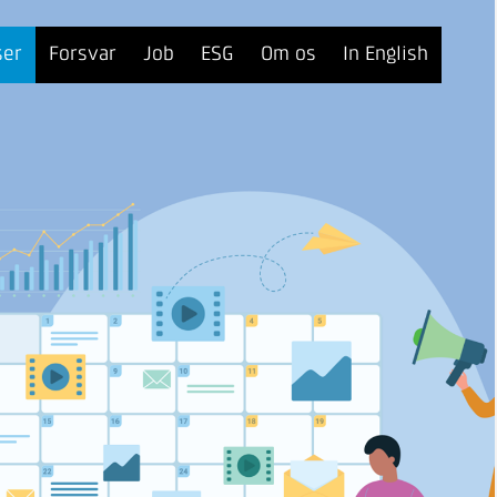
ser
Forsvar
Job
ESG
Om os
In English