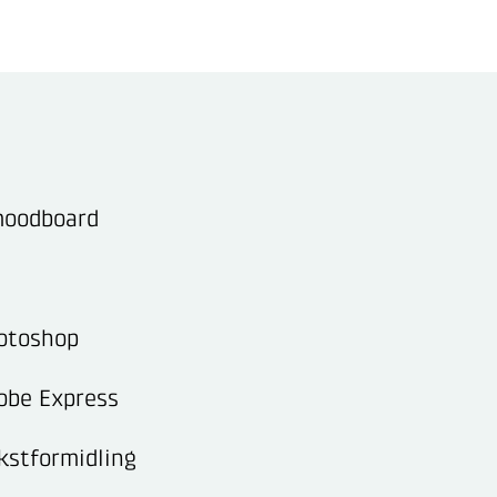
moodboard
hotoshop
dobe Express
ekstformidling