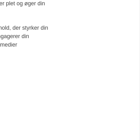
r plet og øger din
old, der styrker din
engagerer din
 medier