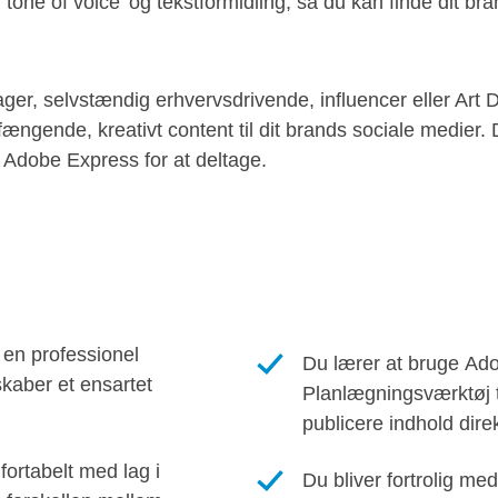
’tone of voice’ og tekstformidling, så du kan finde dit b
, selvstændig erhvervsdrivende, influencer eller Art Dir
fængende, kreativt content til dit brands sociale medier
r Adobe Express for at deltage.
 en professionel
Du lærer at bruge Ad
kaber et ensartet
Planlægningsværktøj t
publicere indhold direk
ortabelt med lag i
Du bliver fortrolig med