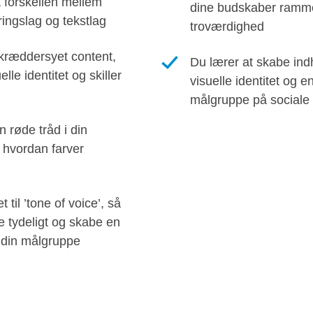
 forskellen mellem
dine budskaber ramme
ingslag og tekstlag
troværdighed
kræddersyet content,
Du lærer at skabe indh
lle identitet og skiller
visuelle identitet og 
målgruppe på sociale
n røde tråd i din
, hvordan farver
 til ’tone of voice’, så
 tydeligt og skabe en
l din målgruppe