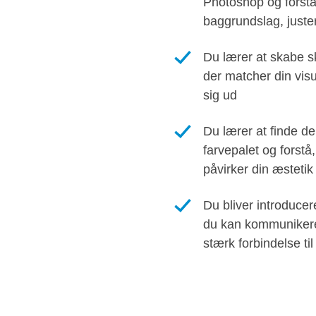
Photoshop og forstå
baggrundslag, juster
Du lærer at skabe s
der matcher din visue
sig ud
Du lærer at finde de
farvepalet og forstå
påvirker din æstetik
Du bliver introduceret
du kan kommunikere
stærk forbindelse ti