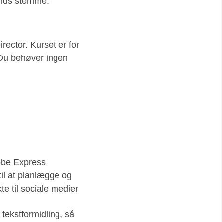
rands stemme.
ector. Kurset er for
. Du behøver ingen
obe Express
il at planlægge og
te til sociale medier
 tekstformidling, så