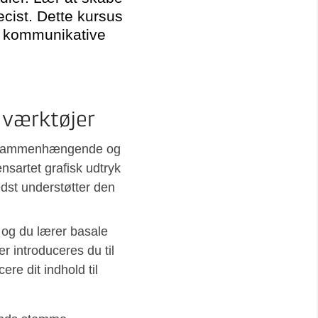
cist. Dette kursus
et kommunikative
 værktøjer
 en sammenhængende og
nsartet grafisk udtryk
edst understøtter den
 og du lærer basale
r introduceres du til
re dit indhold til