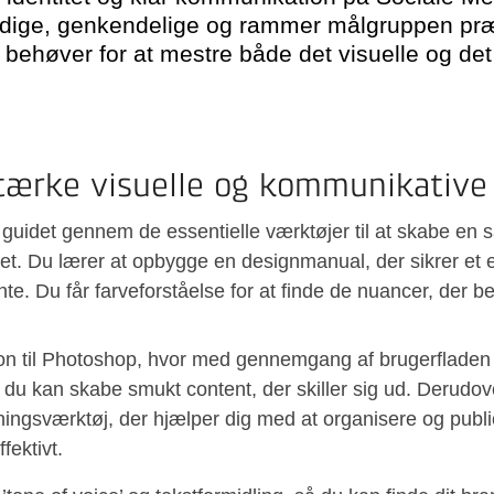
ærdige, genkendelige og rammer målgruppen præ
du behøver for at mestre både det visuelle og d
tærke visuelle og kommunikative
u guidet gennem de essentielle værktøjer til at skabe
itet. Du lærer at opbygge en designmanual, der sikrer et e
nte. Du får farveforståelse for at finde de nuancer, der b
ion til Photoshop, hvor med gennemgang af brugerfladen
 du kan skabe smukt content, der skiller sig ud. Derudove
gsværktøj, der hjælper dig med at organisere og publice
fektivt.