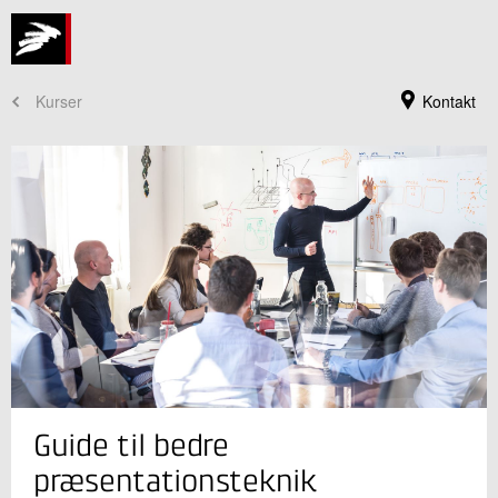
Kurser
Kontakt
Kursusadministration
Guide til bedre
+45 72 20 30 00
Send e-mail
præsentationsteknik