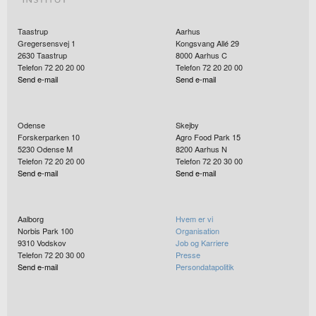
Taastrup
Aarhus
Gregersensvej 1
Kongsvang Allé 29
2630
Taastrup
8000
Aarhus C
Telefon 72 20 20 00
Telefon 72 20 20 00
Send e-mail
Send e-mail
Odense
Skejby
Forskerparken 10
Agro Food Park 15
5230
Odense M
8200
Aarhus N
Telefon 72 20 20 00
Telefon 72 20 30 00
Send e-mail
Send e-mail
Aalborg
Hvem er vi
Norbis Park 100
Organisation
9310
Vodskov
Job og Karriere
Telefon 72 20 30 00
Presse
Send e-mail
Persondatapolitik