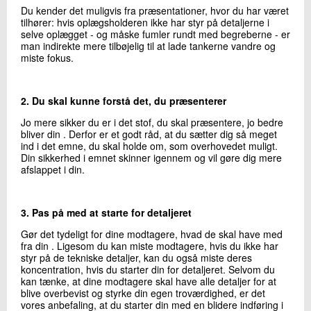
Du kender det muligvis fra præsentationer, hvor du har været
tilhører: hvis oplægsholderen ikke har styr på detaljerne i
selve oplægget - og måske fumler rundt med begreberne - er
man indirekte mere tilbøjelig til at lade tankerne vandre og
miste fokus.
2. Du skal kunne forstå det, du præsenterer
Jo mere sikker du er i det stof, du skal præsentere, jo bedre
bliver din . Derfor er et godt råd, at du sætter dig så meget
ind i det emne, du skal holde om, som overhovedet muligt.
Din sikkerhed i emnet skinner igennem og vil gøre dig mere
afslappet i din.
3. Pas på med at starte for detaljeret
Gør det tydeligt for dine modtagere, hvad de skal have med
fra din . Ligesom du kan miste modtagere, hvis du ikke har
styr på de tekniske detaljer, kan du også miste deres
koncentration, hvis du starter din for detaljeret. Selvom du
kan tænke, at dine modtagere skal have alle detaljer for at
blive overbevist og styrke din egen troværdighed, er det
vores anbefaling, at du starter din med en blidere indføring i