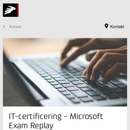
Kurser
Kontakt
Jeg er din kontaktperson
IT-certificering - Microsoft
Christina Forman
Konsulent
Exam Replay
Uddannelse