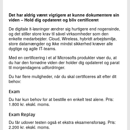
+45 72 20 16 08
Send e-mail
Det har aldrig været vigtigere at kunne dokumentere sin
viden – Hold dig opdateret og bliv certificeret
De digitale it-løsninger ændrer sig hurtigere end nogensinde,
Skriv til mig
og det stiller store krav til såvel virksomheder som den
enkelte medarbejder. Cloud, Wireless, hybridt arbejdsmiljø,
store datamængder og ikke mindst sikkerhed kræver alle
dygtige og agile IT-teams.
Med en certificering i et af Microsofts produkter viser du, at
du har den fornødne viden der holder dig opdateret og parat
til morgendagens udfordringer.
Du har flere muligheder, når du skal certificeres alt efter dit
behov:
Send
Exam
Du har kun behov for at bestille en enkelt test alene. Pris:
1.800 kr. ekskl. moms.
Exam Replay
Du får udover testen også et ekstra eksamensforsøg. Pris:
2.200 kr. ekskl. moms.