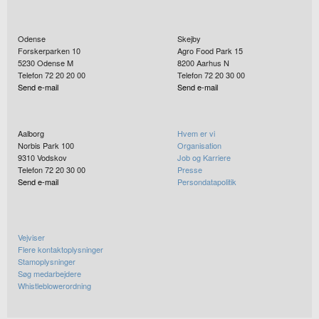
Odense
Skejby
Forskerparken 10
Agro Food Park 15
5230
Odense M
8200
Aarhus N
Telefon 72 20 20 00
Telefon 72 20 30 00
Send e-mail
Send e-mail
Aalborg
Hvem er vi
Norbis Park 100
Organisation
9310
Vodskov
Job og Karriere
Telefon 72 20 30 00
Presse
Send e-mail
Persondatapolitik
Vejviser
Flere kontaktoplysninger
Stamoplysninger
Søg medarbejdere
Whistleblowerordning