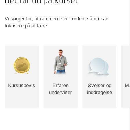
Det får du på kurset
Vi sørger for, at rammerne er i orden, så du kan
fokusere på at lære.
Kursusbevis
Erfaren
Øvelser og
Ma
underviser
inddragelse