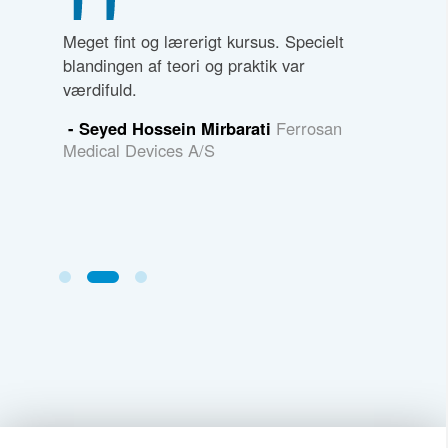
er for at
Meget fint og lærerigt kursus. Specielt
Det var 
r og
blandingen af teori og praktik var
havde ma
hvor man
værdifuld.
mig er d
den virk
- Seyed Hossein Mirbarati
Ferrosan
den.
blanding
Medical Devices A/S
kursusdel
dynamik 
- Klau