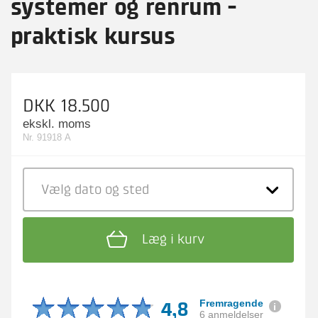
systemer og renrum -
praktisk kursus
DKK 18.500
ekskl. moms
Nr. 91918 A
Vælg dato
og sted
Læg i kurv
4,8
Fremragende
6 anmeldelser