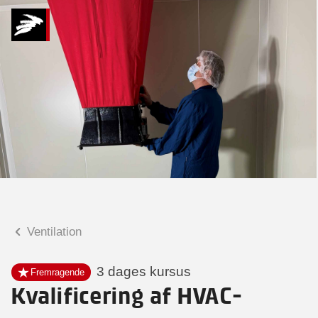
Hvad kan vi hjælpe
dig med?
Praktiske spørgsmål
Spørgsmål til tilmelding, forplejning,
afholdelsessted m.m.
Faglige spørgsmål
Spørgsmål til kursets indhold,
undervisning, niveau m.m.
Ventilation
Amalie Gunner
Seniorspecialist
3 dages kursus
Fremragende
Kvalificering af HVAC-