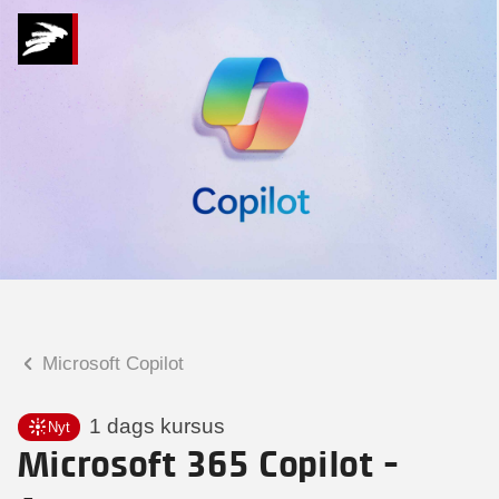
Hvad kan vi hjælpe
dig med?
Praktiske spørgsmål
Spørgsmål til tilmelding, forplejning,
afholdelsessted m.m.
Faglige spørgsmål
Spørgsmål til kursets indhold,
undervisning, niveau m.m.
Microsoft Copilot
Christian Ravn Agergaard
Konsulent
1 dags kursus
Nyt
Microsoft 365 Copilot -