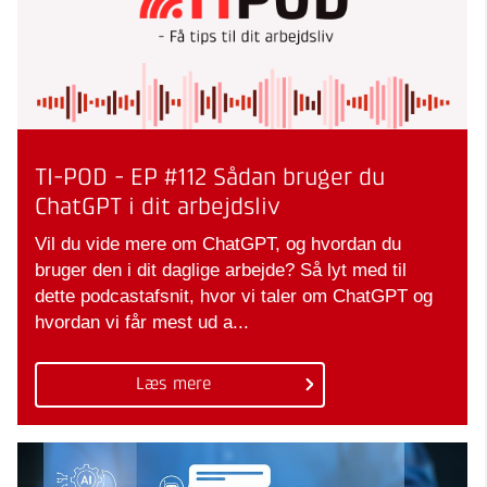
TI-POD - EP #112 Sådan bruger du
ChatGPT i dit arbejdsliv
Vil du vide mere om ChatGPT, og hvordan du
bruger den i dit daglige arbejde? Så lyt med til
dette podcastafsnit, hvor vi taler om ChatGPT og
hvordan vi får mest ud a...
Læs mere