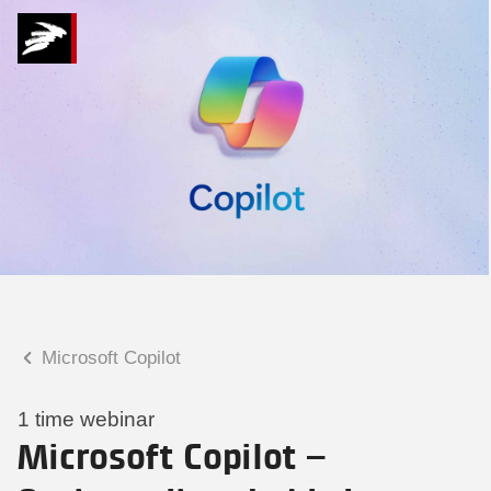
Hvad kan vi hjælpe
dig med?
Praktiske spørgsmål
Spørgsmål til tilmelding, forplejning,
afholdelsessted m.m.
Faglige spørgsmål
Spørgsmål til kursets indhold,
undervisning, niveau m.m.
Microsoft Copilot
Christian Ravn Agergaard
Konsulent
1 time webinar
Microsoft Copilot –