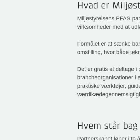
Hvad er Miljøs
Miljøstyrelsens PFAS-part
virksomheder med at udf
Formålet er at sænke barr
omstilling, hvor både tek
Det er gratis at deltage 
brancheorganisationer i e
praktiske værktøjer, guide
værdikædegennemsigtighe
Hvem står bag
Partnerskabet løber i to 