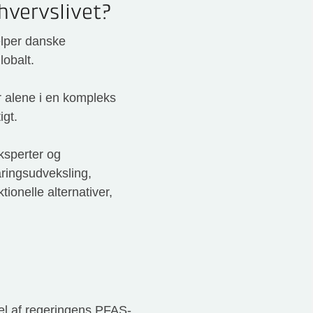
hvervslivet?
ælper danske
obalt.
r alene i en kompleks
igt.
ksperter og
aringsudveksling,
ionelle alternativer,
del af regeringens PFAS-