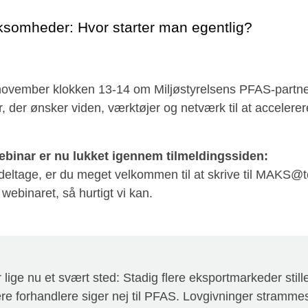
ksomheder: Hvor starter man egentlig?
november klokken 13-14 om Miljøstyrelsens PFAS-partner
der, der ønsker viden, værktøjer og netværk til at acceler
webinar er nu lukket igennem tilmeldingssiden:
 deltage, er du meget velkommen til at skrive til MAKS@t
l webinaret, så hurtigt vi kan.
lige nu et svært sted: Stadig flere eksportmarkeder stil
ere forhandlere siger nej til PFAS. Lovgivninger stramme