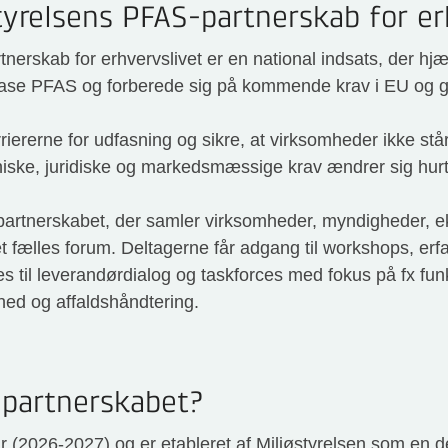
tyrelsens PFAS-partnerskab for er
nerskab for erhvervslivet er en national indsats, der hj
ase PFAS og forberede sig på kommende krav i EU og gl
iererne for udfasning og sikre, at virksomheder ikke stå
niske, juridiske og markedsmæssige krav ændrer sig hurt
i partnerskabet, der samler virksomheder, myndigheder, e
t fælles forum. Deltagerne får adgang til workshops, erf
s til leverandørdialog og taskforces med fokus på fx funkt
d og affaldshåndtering.
 partnerskabet?
år (2026-2027) og er etableret af Miljøstyrelsen som en 