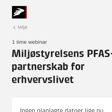
Miljø
1 time webinar
Miljøstyrelsens PFAS
partnerskab for
erhvervslivet
Ingen planlagte datoer lige nu