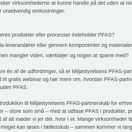
sker virksomhederne at kunne handle på det uden at risi
er unødvendig omkostninger.
 jeres produkter eller processer indeholder PFAS?
 leverandører eller gennem komponenter og materialer, 
– men mangler viden, værktøjer og nogen at sparre med?
e én af de udfordringer, så er Miljøstyrelsens PFAS-part
d til gratis webinar og hør mere om, hvordan PFAS-partn
d uden PFAS.
troduktion til Miljøstyrelsens PFAS-partnerskab for erhve
er – store som små – med at udfase PFAS i produkter, p
 af alt møder vi jer dér, hvor I er. Mange virksomheder f
meget kan løses i fællesskab – sammen kommer vi lang