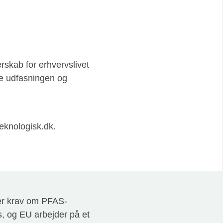
skab for erhvervslivet
ere udfasningen og
eknologisk.dk.
ler krav om PFAS-
s, og EU arbejder på et