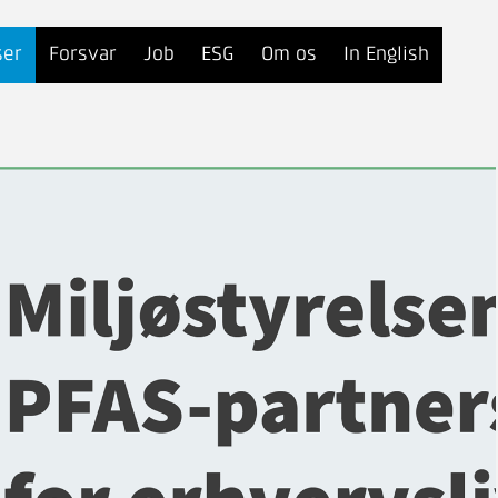
ser
Forsvar
Job
ESG
Om os
In English