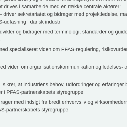
t drives i samarbejde med en række centrale aktører:
 – driver sekretariatet og bidrager med projektledelse, m
-udfasning i dansk industri
vikler og bidrager med terminologi, standarder og guide
S
med specialiseret viden om PFAS-regulering, risikovurder
med viden om organisationskommunikation og ledelses- o
 sikrer, at industriens behov, udfordringer og erfaringer br
er i PFAS-partnerskabets styregruppe
rager med indsigt fra bredt erhvervsliv og virksomhede
AS-partnerskabets styregruppe