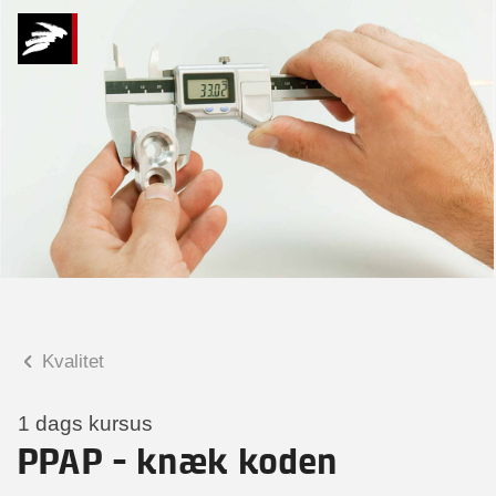
Hvad kan vi hjælpe
dig med?
Praktiske spørgsmål
Spørgsmål til tilmelding, forplejning,
afholdelsessted m.m.
Faglige spørgsmål
Spørgsmål til kursets indhold,
undervisning, niveau m.m.
Kvalitet
Søsser Schmidt
Seniorkonsulent
1 dags kursus
PPAP - knæk koden