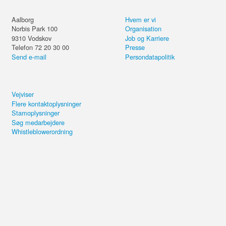
Aalborg
Hvem er vi
Norbis Park 100
Organisation
9310
Vodskov
Job og Karriere
Telefon 72 20 30 00
Presse
Send e-mail
Persondatapolitik
Vejviser
Flere kontaktoplysninger
Stamoplysninger
Søg medarbejdere
Whistleblowerordning
Del kurset eller forsæt på din
computer.
Renovering, transformation og
Send email
fremtidens HVAC-løsninger
4,4 ud af 5 i kundetilfredshed
Brug for hjælp?
+20.000 de
Kopiér link