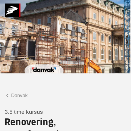
Hvad kan vi hjælpe
dig med?
Praktiske spørgsmål
Spørgsmål til tilmelding, forplejning,
afholdelsessted m.m.
Faglige spørgsmål
Spørgsmål til kursets indhold,
undervisning, niveau m.m.
Danvak
Tina Michelsen
Konsulent
3,5 time kursus
Renovering,