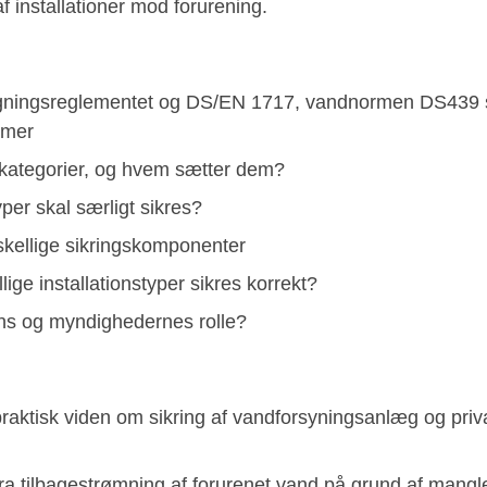
 af installationer mod forurening.
ningsreglementet og DS/EN 1717, vandnormen DS439 s
rmer
skategorier, og hvem sætter dem?
yper skal særligt sikres?
kellige sikringskomponenter
lige installationstyper sikres korrekt?
ens og myndighedernes rolle?
praktisk viden om sikring af vandforsyningsanlæg og priva
 fra tilbagestrømning af forurenet vand på grund af mangl