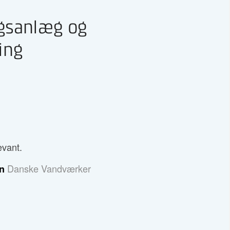
ngsanlæg og
ing
evant.
Danske Vandværker
en