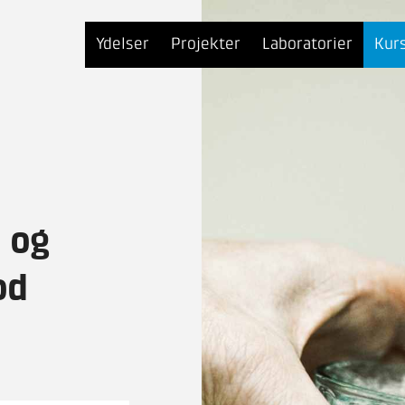
Ydelser
Projekter
Laboratorier
Kur
 og
od