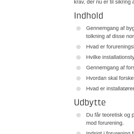
krav, der nu er til sikring
Indhold
Gennemgang af byg
tolkning af disse no
Hvad er forurening
Hvilke installationst
Gennemgang af fors
Hvordan skal forskel
Hvad er installatør
Udbytte
Du får teoretisk og 
mod forurening.
Indsigt i forurening