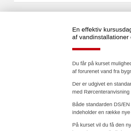
En effektiv kursusdag
af vandinstallatione
Du får på kurset mulighed
af forurenet vand fra byg
Der er udgivet en stand
med Rørcenteranvisning 0
Både standarden DS/EN 17
indeholder en række nye k
På kurset vil du få den 