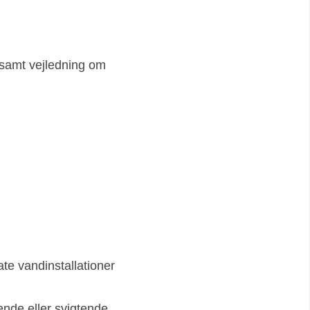
amt vejledning om
te vandinstallationer
ende eller svigtende