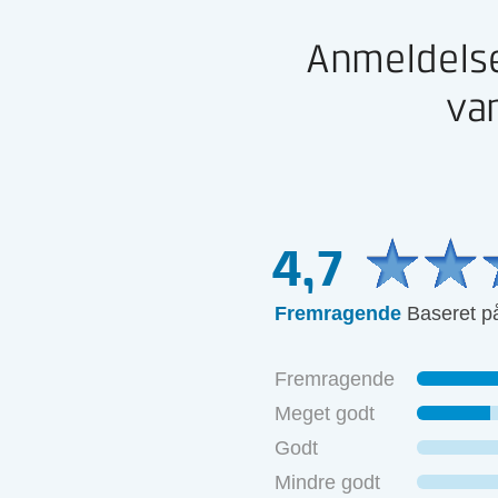
Anmeldelse
va
4,7
Fremragende
Baseret p
Supe
kedel
Fremragende
- Cl
Meget godt
Godt
Mindre godt