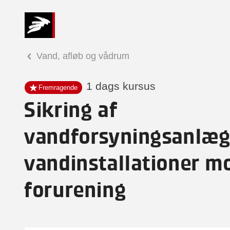
Vand, afløb og vådrum
1 dags kursus
Fremragende
Sikring af
vandforsyningsanlæg
vandinstallationer m
forurening