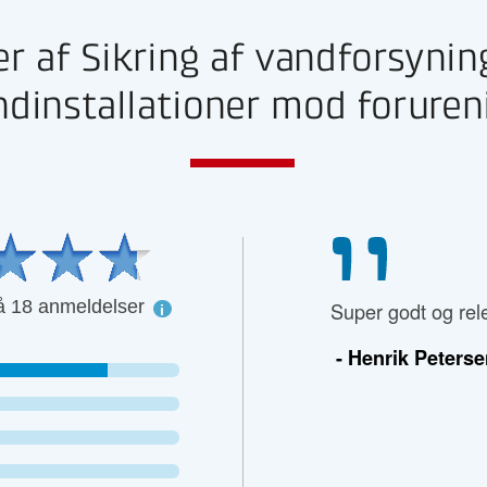
r af Sikring af vandforsyni
ndinstallationer mod foruren
å 18 anmeldelser
r inspirerende; på intet tidspunkt
Super godt og rel
igt...
- Henrik Peters
Rambøll Danmark A/S.
aes Elgaard