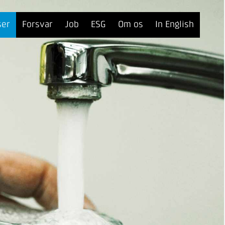
ser
Forsvar
Job
ESG
Om os
In English