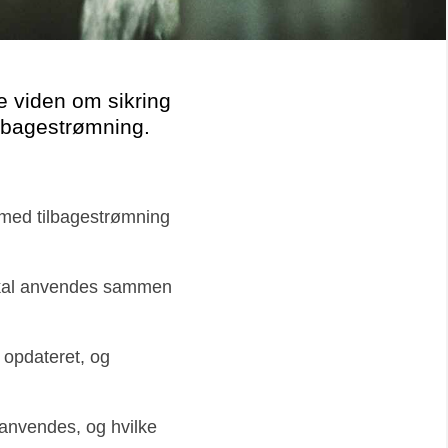
e viden om sikring
ilbagestrømning.
e med tilbagestrømning
 skal anvendes sammen
 opdateret, og
 anvendes, og hvilke