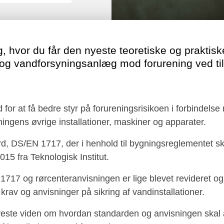
, hvor du får den nyeste teoretiske og praktisk
r og vandforsyningsanlæg mod forurening ved t
 for at få bedre styr på forureningsrisikoen i forbindels
ningens øvrige installationer, maskiner og apparater.
ard, DS/EN 1717, der i henhold til bygningsreglementet
15 fra Teknologisk Institut.
17 og rørcenteranvisningen er lige blevet revideret og
rav og anvisninger på sikring af vandinstallationer.
nyeste viden om hvordan standarden og anvisningen skal