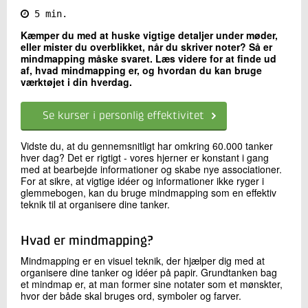
5 min.
Kontakt os
Kæmper du med at huske vigtige detaljer under møder,
eller mister du overblikket, når du skriver noter? Så er
mindmapping måske svaret. Læs videre for at finde ud
af, hvad mindmapping er, og hvordan du kan bruge
værktøjet i din hverdag.
Se kurser i personlig effektivitet
Vidste du, at du gennemsnitligt har omkring 60.000 tanker
hver dag? Det er rigtigt - vores hjerner er konstant i gang
Send
med at bearbejde informationer og skabe nye associationer.
For at sikre, at vigtige idéer og informationer ikke ryger i
glemmebogen, kan du bruge mindmapping som en effektiv
teknik til at organisere dine tanker.
Hvad er mindmapping?
Mindmapping er en visuel teknik, der hjælper dig med at
organisere dine tanker og idéer på papir. Grundtanken bag
et mindmap er, at man former sine notater som et mønskter,
hvor der både skal bruges ord, symboler og farver.