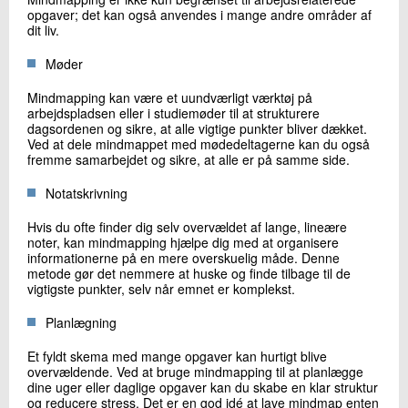
opgaver; det kan også anvendes i mange andre områder af
dit liv.
Møder
Mindmapping kan være et uundværligt værktøj på
arbejdspladsen eller i studiemøder til at strukturere
dagsordenen og sikre, at alle vigtige punkter bliver dækket.
Ved at dele mindmappet med mødedeltagerne kan du også
fremme samarbejdet og sikre, at alle er på samme side.
Notatskrivning
Hvis du ofte finder dig selv overvældet af lange, lineære
noter, kan mindmapping hjælpe dig med at organisere
informationerne på en mere overskuelig måde. Denne
metode gør det nemmere at huske og finde tilbage til de
vigtigste punkter, selv når emnet er komplekst.
Planlægning
Et fyldt skema med mange opgaver kan hurtigt blive
overvældende. Ved at bruge mindmapping til at planlægge
dine uger eller daglige opgaver kan du skabe en klar struktur
og reducere stress. Det er en god idé at lave mindmap enten