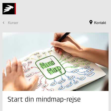
Kurser
Kontakt
Kursusadministration
Start din mindmap-rejse
+45 72 20 30 00
Send e-mail