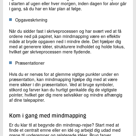
i starten af ugen eller hver morgen, inden dagen for alvor går
i gang, så du har en klar plan at følge.
Opgaveskrivning
Når du sidder fast i skriveprocessen og har svært ved at få
ordene ned på papiret, kan mindmapping være en effektiv
måde at bryde opgaven ned i mindre dele. Det hjælper dig
med at generere idéer, strukturere indholdet og holde fokus,
hvilket gør skriveprocessen mere flydende.
Præsentationer
Hvis du er nervøs for at glemme vigtige punkter under en
præsentation, kan mindmapping hjælpe dig med at være
mere sikker i din præsentation. Ved at bruge symboler,
stikord og farver kan du hurtigt genkalde dig de vigtigste
pointer, hvilket gør dig mere selvsikker og mindre afhængig
af dine talepapirer.
Kom i gang med mindmapping
Er du klar til at begynde din mindmap-rejse? Start med at
finde et centralt emne eller en idé og arbejd dig udad med
grene til underemner og relaterede idéer. Brug farver,