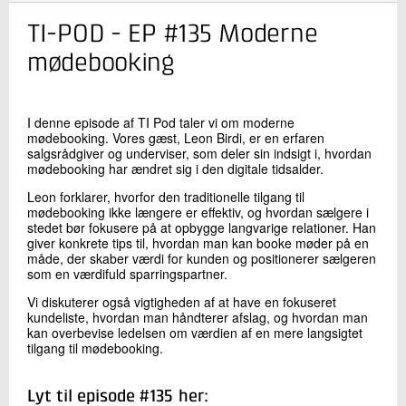
TI-POD - EP #135 Moderne
Kontakt os
mødebooking
I denne episode af TI Pod taler vi om moderne
mødebooking. Vores gæst, Leon Birdi, er en erfaren
salgsrådgiver og underviser, som deler sin indsigt i, hvordan
mødebooking har ændret sig i den digitale tidsalder.
Leon forklarer, hvorfor den traditionelle tilgang til
mødebooking ikke længere er effektiv, og hvordan sælgere i
Send
stedet bør fokusere på at opbygge langvarige relationer. Han
giver konkrete tips til, hvordan man kan booke møder på en
måde, der skaber værdi for kunden og positionerer sælgeren
som en værdifuld sparringspartner.
Vi diskuterer også vigtigheden af at have en fokuseret
kundeliste, hvordan man håndterer afslag, og hvordan man
kan overbevise ledelsen om værdien af en mere langsigtet
tilgang til mødebooking.
Lyt til episode #135 her: