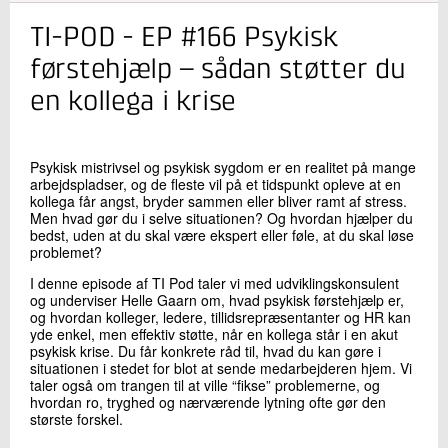
TI-POD - EP #166 Psykisk
Kontakt os
førstehjælp – sådan støtter du
en kollega i krise
Psykisk mistrivsel og psykisk sygdom er en realitet på mange
arbejdspladser, og de fleste vil på et tidspunkt opleve at en
kollega får angst, bryder sammen eller bliver ramt af stress.
Men hvad gør du i selve situationen? Og hvordan hjælper du
bedst, uden at du skal være ekspert eller føle, at du skal løse
Send
problemet?
I denne episode af TI Pod taler vi med udviklingskonsulent
og underviser Helle Gaarn om, hvad psykisk førstehjælp er,
og hvordan kolleger, ledere, tillidsrepræsentanter og HR kan
yde enkel, men effektiv støtte, når en kollega står i en akut
psykisk krise. Du får konkrete råd til, hvad du kan gøre i
situationen i stedet for blot at sende medarbejderen hjem. Vi
taler også om trangen til at ville “fikse” problemerne, og
hvordan ro, tryghed og nærværende lytning ofte gør den
største forskel.