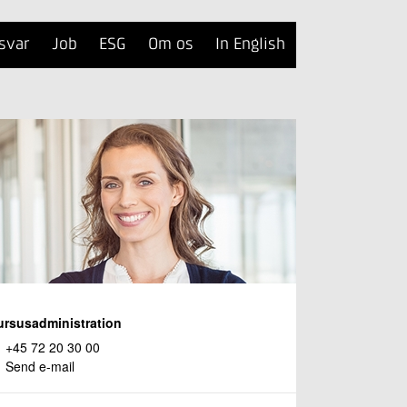
svar
Job
ESG
Om os
In English
ursusadministration
+45 72 20 30 00
Send e-mail