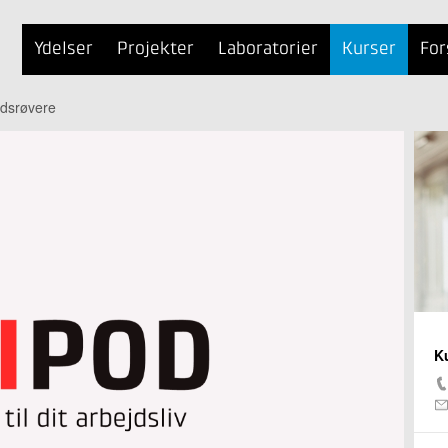
Ydelser
Projekter
Laboratorier
Kurser
For
idsrøvere
K