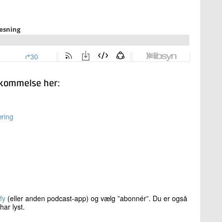
ukommelse her:
æring
fy
(eller anden podcast-app) og vælg ”abonnér”. Du er også
har lyst.