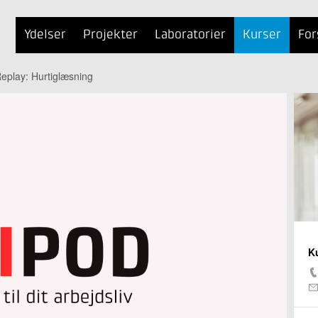
Ydelser
Projekter
Laboratorier
Kurser
For
eplay: Hurtiglæsning
K