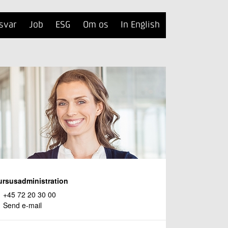
svar
Job
ESG
Om os
In English
ursusadministration
+45 72 20 30 00
Send e-mail