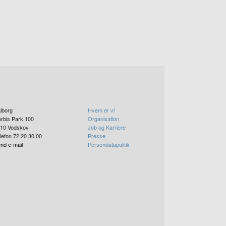
lborg
Hvem er vi
rbis Park 100
Organisation
10
Vodskov
Job og Karriere
lefon 72 20 30 00
Presse
nd e-mail
Persondatapolitik