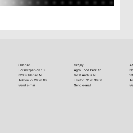
Odense
Skejby
Aa
Forskerparken 10
Agro Food Park 15
No
5230
Odense M
8200
Aarhus N
93
Telefon 72 20 20 00
Telefon 72 20 30 00
Te
Send e-mail
Send e-mail
Se