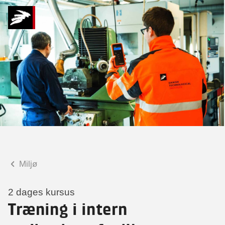
Hvad kan vi hjælpe
dig med?
Praktiske spørgsmål
Spørgsmål til tilmelding, forplejning,
afholdelsessted m.m.
Faglige spørgsmål
Spørgsmål til kursets indhold,
undervisning, niveau m.m.
Miljø
Søsser Schmidt
Seniorkonsulent
2 dages kursus
Træning i intern