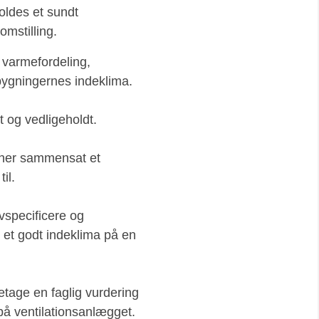
holdes et sundt
omstilling.
e, varmefordeling,
bygningernes indeklima.
t og vedligeholdt.
i her sammensat et
il.
avspecificere og
e et godt indeklima på en
retage en faglig vurdering
 på ventilationsanlægget.