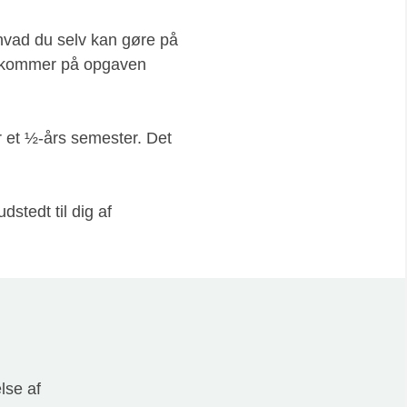
hvad du selv kan gøre på
er kommer på opgaven
 et ½-års semester. Det
stedt til dig af
lse af