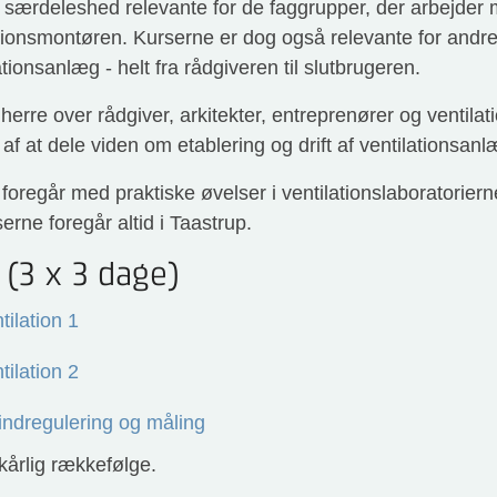
i særdeleshed relevante for de faggrupper, der arbejder 
tionsmontøren. Kurserne er dog også relevante for andre
tionsanlæg - helt fra rådgiveren til slutbrugeren.
rre over rådgiver, arkitekter, entreprenører og ventilati
 af at dele viden om etablering og drift af ventilationsanl
foregår med praktiske øvelser i ventilationslaboratorier
serne foregår altid i Taastrup.
 (3 x 3 dage)
ilation 1
ilation 2
 indregulering og måling
kårlig rækkefølge.