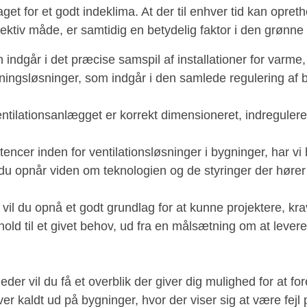
get for et godt indeklima. At der til enhver tid kan opret
ektiv måde, er samtidig en betydelig faktor i den grønne 
tion indgår i det præcise samspil af installationer for varm
ingsløsninger, som indgår i den samlede regulering af 
entilationsanlægget er korrekt dimensioneret, indregulere
encer inden for ventilationsløsninger i bygninger, har v
u opnår viden om teknologien og de styringer der hører t
r vil du opnå et godt grundlag for at kunne projektere, kr
old til et givet behov, ud fra en målsætning om at lever
der vil du få et overblik der giver dig mulighed for at fo
iver kaldt ud på bygninger, hvor der viser sig at være fejl