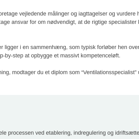
oretage vejledende målinger og iagttagelser og vurdere 
 tage ansvar for om nødvendigt, at de rigtige specialist
r ligger i en sammenhæng, som typisk forløber hen over
tep-by-step at opbygge et massivt kompetenceløft.
ng, modtager du et diplom som “Ventilationsspecialist” ud
e processen ved etablering, indregulering og idriftsætte