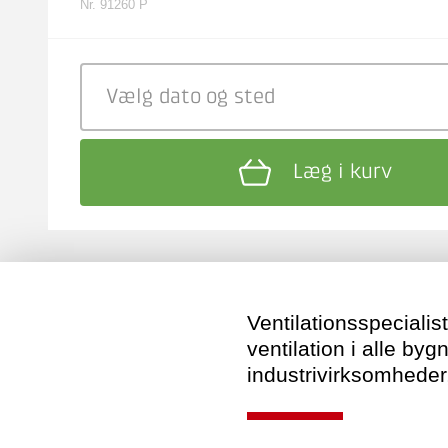
Nr. 91260 P
Vælg dato
og sted
Læg i kurv
Ventilationsspeciali
ventilation i alle by
industrivirksomheder,