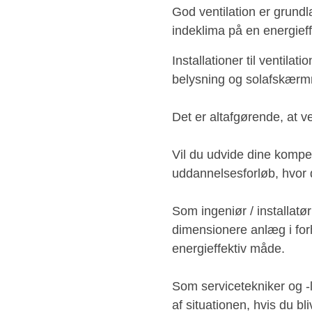
God ventilation er grundla
indeklima på en energieff
Installationer til ventila
belysning og solafskærmn
Det er altafgørende, at v
Vil du udvide dine kompet
uddannelsesforløb, hvor d
Som ingeniør / installatø
dimensionere anlæg i forh
energieffektiv måde.
Som servicetekniker og -le
af situationen, hvis du bl