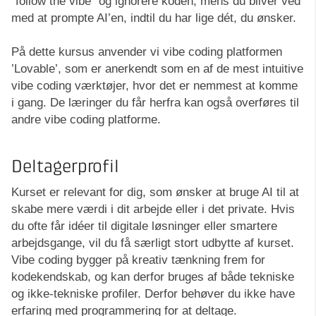
”follow the vibe” og ignorere koden, mens du bliver ved
med at prompte AI’en, indtil du har lige dét, du ønsker.
På dette kursus anvender vi vibe coding platformen
’Lovable’, som er anerkendt som en af de mest intuitive
vibe coding værktøjer, hvor det er nemmest at komme
i gang. De læringer du får herfra kan også overføres til
andre vibe coding platforme.
Deltagerprofil
Kurset er relevant for dig, som ønsker at bruge AI til at
skabe mere værdi i dit arbejde eller i det private. Hvis
du ofte får idéer til digitale løsninger eller smartere
arbejdsgange, vil du få særligt stort udbytte af kurset.
Vibe coding bygger på kreativ tænkning frem for
kodekendskab, og kan derfor bruges af både tekniske
og ikke-tekniske profiler. Derfor behøver du ikke have
erfaring med programmering for at deltage.