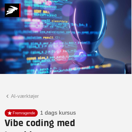
Hvad kan vi hjælpe
dig med?
Praktiske spørgsmål
Spørgsmål til tilmelding, forplejning,
afholdelsessted m.m.
Faglige spørgsmål
Spørgsmål til kursets indhold,
undervisning, niveau m.m.
AI-værktøjer
Mette Rosenløv Vad
Konsulent
1 dags kursus
Fremragende
Vibe coding med