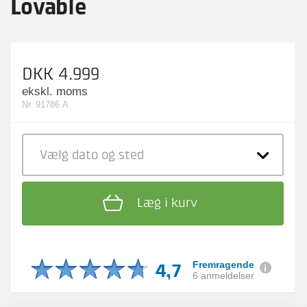
Lovable
DKK 4.999
ekskl. moms
Nr. 91786 A
Vælg dato
og sted
Læg i kurv
4,7
Fremragende
6 anmeldelser