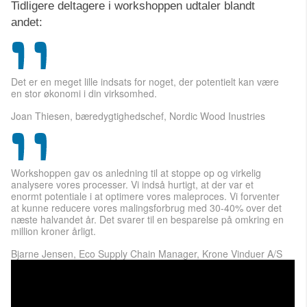
Tidligere deltagere i workshoppen udtaler blandt
andet:
Det er en meget lille indsats for noget, der potentielt kan være
en stor økonomi i din virksomhed.
Joan Thiesen, bæredygtighedschef, Nordic Wood Inustries
Workshoppen gav os anledning til at stoppe op og virkelig
analysere vores processer. Vi indså hurtigt, at der var et
enormt potentiale i at optimere vores maleproces. Vi forventer
at kunne reducere vores malingsforbrug med 30-40
% over det
næste halvandet år. Det svarer til en besparelse på omkring en
million kroner årligt.
Bjarne Jensen, Eco Supply Chain Manager, Krone Vinduer A/S