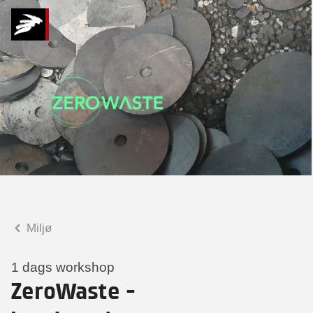
Hvad kan vi hjælpe
dig med?
Praktiske spørgsmål
Spørgsmål til tilmelding, forplejning,
afholdelsessted m.m.
Faglige spørgsmål
Spørgsmål til kursets indhold,
undervisning, niveau m.m.
Miljø
Anne-Sophie Høgh Mahler
Konsulent
1 dags workshop
ZeroWaste -