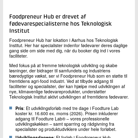
+45 72 20 35 30
Send e-mail
Foodpreneur Hub er drevet af
fødevarespecialisterne hos Teknologisk
Institut
Skriv til mig
Foodpreneur Hub har lokation i Aarhus hos Teknologisk
Institut. Her har specialister indenfor fødevarer deres daglige
gang side om side med dig, når du booker dig ind i vores
faciliteter.
Med fokus på at fremme teknologisk udvikling og skabe
løsninger, der bidrager til samfundets og industriens
bæredygtige vækst, ser vi Foodpreneur Hub som en støtte til
fremtidens agri-food industri. Ved at tilbyde adgang til
faciliteter og specialister, der kan hjælpe med udviklingen af
nye, klimavenlige fødevareprodukter, understøtter
Send
Teknologisk Institut aktivt udviklingen af fremtidens fødevarer.
Pris
: Et udviklingsforløb med tre dage i Foodture Lab
koster kr. 16.600 ex. moms (2026). Prisen inkluderer
adgang til Foodture Lab® – vores professionelle
udviklingskøkken – samt sparring og rådgivning fra
specialister og produktudviklere under hele forløbet.
Udviklingsdagene
: Et forløb i Foodpreneur Hub