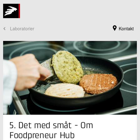
Laboratorier
Kontakt
Jeg er din kontaktperson
5. Det med småt - Om
Mike O'Brien Smed
Sektionsleder
Foodpreneur Hub
Fødevareteknologi