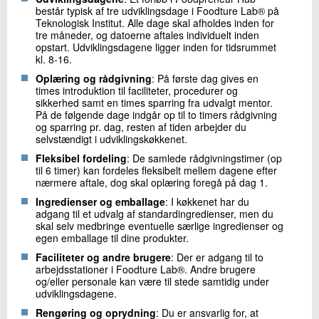
består typisk af tre udviklingsdage i Foodture Lab® på
Teknologisk Institut. Alle dage skal afholdes inden for
tre måneder, og datoerne aftales individuelt inden
opstart. Udviklingsdagene ligger inden for tidsrummet
kl. 8-16.
Oplæring og rådgivning
: På første dag gives en
times introduktion til faciliteter, procedurer og
sikkerhed samt en times sparring fra udvalgt mentor.
På de følgende dage indgår op til to timers rådgivning
og sparring pr. dag, resten af tiden arbejder du
selvstændigt i udviklingskøkkenet.
Fleksibel fordeling
: De samlede rådgivningstimer (op
til 6 timer) kan fordeles fleksibelt mellem dagene efter
nærmere aftale, dog skal oplæring foregå på dag 1.
Ingredienser og emballage
: I køkkenet har du
adgang til et udvalg af standardingredienser, men du
skal selv medbringe eventuelle særlige ingredienser og
egen emballage til dine produkter.
Faciliteter og andre brugere
: Der er adgang til to
arbejdsstationer i Foodture Lab®. Andre brugere
og/eller personale kan være til stede samtidig under
udviklingsdagene.
Rengøring og oprydning
: Du er ansvarlig for, at