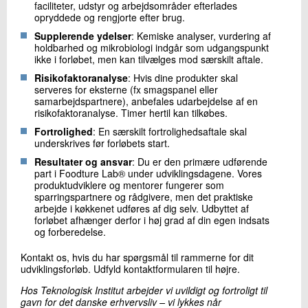
faciliteter, udstyr og arbejdsområder efterlades
opryddede og rengjorte efter brug.
Supplerende ydelser
: Kemiske analyser, vurdering af
holdbarhed og mikrobiologi indgår som udgangspunkt
ikke i forløbet, men kan tilvælges mod særskilt aftale.
Risikofaktoranalyse
: Hvis dine produkter skal
serveres for eksterne (fx smagspanel eller
samarbejdspartnere), anbefales udarbejdelse af en
risikofaktoranalyse. Timer hertil kan tilkøbes.
Fortrolighed
: En særskilt fortrolighedsaftale skal
underskrives før forløbets start.
Resultater og ansvar
: Du er den primære udførende
part i Foodture Lab® under udviklingsdagene. Vores
produktudviklere og mentorer fungerer som
sparringspartnere og rådgivere, men det praktiske
arbejde i køkkenet udføres af dig selv. Udbyttet af
forløbet afhænger derfor i høj grad af din egen indsats
og forberedelse.
Kontakt os, hvis du har spørgsmål til rammerne for dit
udviklingsforløb. Udfyld kontaktformularen til højre.
Hos Teknologisk Institut arbejder vi uvildigt og fortroligt til
gavn for det danske erhvervsliv – vi lykkes når